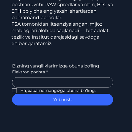
boshlanuvchi RAW spredlar va oltin, BTC va
ETH bo‘yicha eng yaxshi shartlardan
bahramand bo‘ladilar.
FSA tomonidan litsenziyalangan, mijoz
mablag‘lari alohida saqlanadi — biz adolat,
tezlik va institut darajasidagi savdoga
e’tibor qaratamiz.
Bizning yangiliklarimizga obuna bo'ling
Elektron pochta
*
Ha, xabarnomangizga obuna bo'ling.
Yuborish