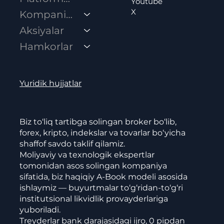
Youtube
X
Kompaniya
Aksiyalar
Hamkorlar
Yuridik hujjatlar
Biz to‘liq tartibga solingan broker bo‘lib,
forex, kripto, indekslar va tovarlar bo‘yicha
shaffof savdo taklif qilamiz.
Moliyaviy va texnologik ekspertlar
tomonidan asos solingan kompaniya
sifatida, biz haqiqiy A-Book modeli asosida
ishlaymiz — buyurtmalar to‘g‘ridan-to‘g‘ri
institutsional likvidlik provayderlariga
yuboriladi.
Treyderlar bank darajasidagi ijro, 0 pipdan