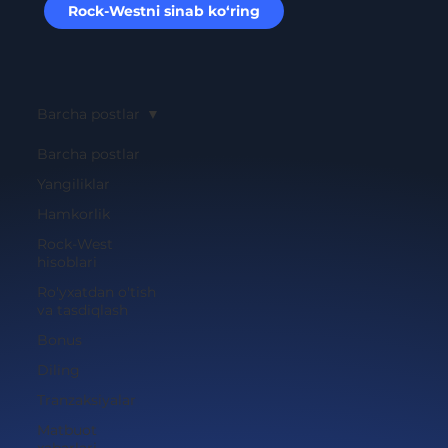
Rock-Westni sinab ko‘ring
Barcha postlar
Barcha postlar
Yangiliklar
Hamkorlik
Rock-West
hisoblari
Ro'yxatdan o'tish
va tasdiqlash
Bonus
Diling
Tranzaksiyalar
Matbuot