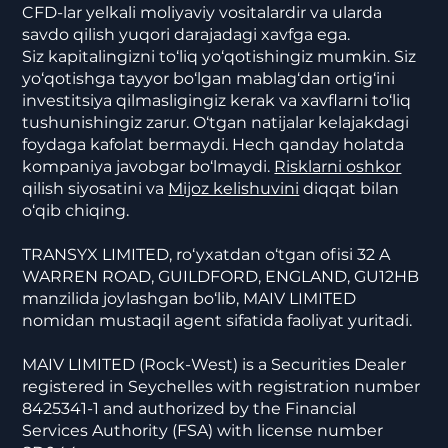
CFD-lar yelkali moliyaviy vositalardir va ularda
savdo qilish yuqori darajadagi xavfga ega.
Siz kapitalingizni to‘liq yo‘qotishingiz mumkin. Siz
yo‘qotishga tayyor bo‘lgan mablag‘dan ortig‘ini
investitsiya qilmasligingiz kerak va xavflarni to‘liq
tushunishingiz zarur. O‘tgan natijalar kelajakdagi
foydaga kafolat bermaydi. Hech qanday holatda
kompaniya javobgar bo‘lmaydi.
Risklarni oshkor
qilish siyosatini va
Mijoz kelishuvini
diqqat bilan
o‘qib chiqing.
TRANSYX LIMITED, ro‘yxatdan o‘tgan ofisi 32 A
WARREN ROAD, GUILDFORD, ENGLAND, GU12HB
manzilida joylashgan bo‘lib, MAIV LIMITED
nomidan mustaqil agent sifatida faoliyat yuritadi.
MAIV LIMITED (Rock-West) is a Securities Dealer
registered in Seychelles with registration number
8425341-1 and authorized by the Financial
Services Authority (FSA) with license number