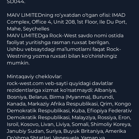
SD044.
MAIV LIMITEDning ro‘yxatdan o‘tgan ofisi: IMAD
Complex, Office 4, Unit 208, 1st Floor, Ile Du Port,
Mahe, Seychelles
MAIV LIMITEDga Rock-West savdo nomi ostida
faoliyat yuritishga rasman ruxsat berilgan.
Ushbu vebsaytdagi ma’lumotlarni faqat Rock-
Westning yozma ruxsati bilan ko‘chirishingiz
mumkin.
Mintaqaviy cheklovlar:
rock-west.com veb-sayti quyidagi davlatlar
rezidentlariga xizmat ko‘rsatmaydi: Albaniya,
Bosniya, Belarus, Birma (Myanma), Burundi,
Kanada, Markaziy Afrika Respublikasi, Qrim, Kongo
Demokratik Respublikasi, Kuba, Efiopiya Federativ
Demokratik Respublikasi, Malayziya, Rossiya, Eron,
Isroil, Kosovo, Livan, Liviya, Somali, Shimoliy Koreya,
Janubiy Sudan, Suriya, Buyuk Britaniya, Amerika
Qo‘shma Shtatlari, Venesuela, Yaman va