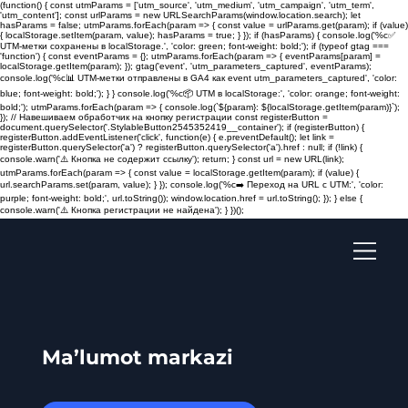
(function() { const utmParams = ['utm_source', 'utm_medium', 'utm_campaign', 'utm_term',
'utm_content']; const urlParams = new URLSearchParams(window.location.search); let
hasParams = false; utmParams.forEach(param => { const value = urlParams.get(param); if (value)
{ localStorage.setItem(param, value); hasParams = true; } }); if (hasParams) { console.log('%c✅
UTM-метки сохранены в localStorage.', 'color: green; font-weight: bold;'); if (typeof gtag ===
'function') { const eventParams = {}; utmParams.forEach(param => { eventParams[param] =
localStorage.getItem(param); }); gtag('event', 'utm_parameters_captured', eventParams);
console.log('%c📊 UTM-метки отправлены в GA4 как event utm_parameters_captured', 'color:
blue; font-weight: bold;'); } } console.log('%c📦 UTM в localStorage:', 'color: orange; font-weight:
bold;'); utmParams.forEach(param => { console.log(`${param}: ${localStorage.getItem(param)}`);
}); // Навешиваем обработчик на кнопку регистрации const registerButton =
document.querySelector('.StylableButton2545352419__container'); if (registerButton) {
registerButton.addEventListener('click', function(e) { e.preventDefault(); let link =
registerButton.querySelector('a') ? registerButton.querySelector('a').href : null; if (!link) {
console.warn('⚠️ Кнопка не содержит ссылку'); return; } const url = new URL(link);
utmParams.forEach(param => { const value = localStorage.getItem(param); if (value) {
url.searchParams.set(param, value); } }); console.log('%c➡️ Переход на URL с UTM:', 'color:
purple; font-weight: bold;', url.toString()); window.location.href = url.toString(); }); } else {
console.warn('⚠️ Кнопка регистрации не найдена'); } })();
Ma’lumot markazi