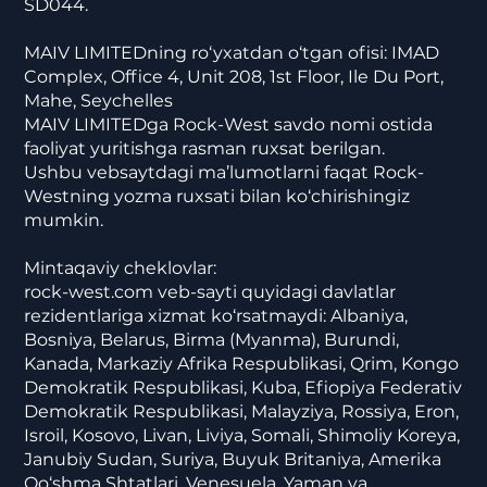
SD044.
MAIV LIMITEDning ro‘yxatdan o‘tgan ofisi: IMAD
Complex, Office 4, Unit 208, 1st Floor, Ile Du Port,
Mahe, Seychelles
MAIV LIMITEDga Rock-West savdo nomi ostida
faoliyat yuritishga rasman ruxsat berilgan.
Ushbu vebsaytdagi ma’lumotlarni faqat Rock-
Westning yozma ruxsati bilan ko‘chirishingiz
mumkin.
Mintaqaviy cheklovlar:
rock-west.com veb-sayti quyidagi davlatlar
rezidentlariga xizmat ko‘rsatmaydi: Albaniya,
Bosniya, Belarus, Birma (Myanma), Burundi,
Kanada, Markaziy Afrika Respublikasi, Qrim, Kongo
Demokratik Respublikasi, Kuba, Efiopiya Federativ
Demokratik Respublikasi, Malayziya, Rossiya, Eron,
Isroil, Kosovo, Livan, Liviya, Somali, Shimoliy Koreya,
Janubiy Sudan, Suriya, Buyuk Britaniya, Amerika
Qo‘shma Shtatlari, Venesuela, Yaman va