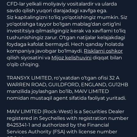
CFD-lar yelkali moliyaviy vositalardir va ularda
savdo qilish yuqori darajadagi xavfga ega.
Siz kapitalingizni to‘liq yo‘qotishingiz mumkin. Siz
yo‘qotishga tayyor bo‘lgan mablag‘dan ortig‘ini
investitsiya qilmasligingiz kerak va xavflarni to‘liq
tushunishingiz zarur. O‘tgan natijalar kelajakdagi
foydaga kafolat bermaydi. Hech qanday holatda
kompaniya javobgar bo‘lmaydi.
Risklarni oshkor
qilish siyosatini va
Mijoz kelishuvini
diqqat bilan
o‘qib chiqing.
TRANSYX LIMITED, ro‘yxatdan o‘tgan ofisi 32 A
WARREN ROAD, GUILDFORD, ENGLAND, GU12HB
manzilida joylashgan bo‘lib, MAIV LIMITED
nomidan mustaqil agent sifatida faoliyat yuritadi.
MAIV LIMITED (Rock-West) is a Securities Dealer
registered in Seychelles with registration number
8425341-1 and authorized by the Financial
Services Authority (FSA) with license number