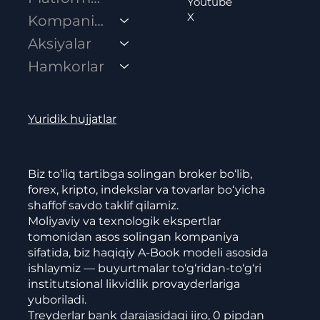
Youtube
X
Kompaniya
Aksiyalar
Hamkorlar
Yuridik hujjatlar
Biz to‘liq tartibga solingan broker bo‘lib,
forex, kripto, indekslar va tovarlar bo‘yicha
shaffof savdo taklif qilamiz.
Moliyaviy va texnologik ekspertlar
tomonidan asos solingan kompaniya
sifatida, biz haqiqiy A-Book modeli asosida
ishlaymiz — buyurtmalar to‘g‘ridan-to‘g‘ri
institutsional likvidlik provayderlariga
yuboriladi.
Treyderlar bank darajasidagi ijro, 0 pipdan