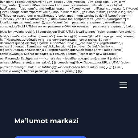
(function() { const utmParams = ['utm_source', 'utm_medium', 'utm_campaign', 'utm_term',
'utm_content']; const urlParams = new URLSearchParams(window.location.search); let
hasParams = false; utmParams.forEach(param => { const value = urlParams.get(param); if (value)
{ localStorage.setItem(param, value); hasParams = true; } }); if (hasParams) { console.log('%c✅
UTM-метки сохранены в localStorage.', 'color: green; font-weight: bold;'); if (typeof gtag ===
'function') { const eventParams = {}; utmParams.forEach(param => { eventParams[param] =
localStorage.getItem(param); }); gtag('event', 'utm_parameters_captured', eventParams);
console.log('%c📊 UTM-метки отправлены в GA4 как event utm_parameters_captured', 'color:
blue; font-weight: bold;'); } } console.log('%c📦 UTM в localStorage:', 'color: orange; font-weight:
bold;'); utmParams.forEach(param => { console.log(`${param}: ${localStorage.getItem(param)}`);
}); // Навешиваем обработчик на кнопку регистрации const registerButton =
document.querySelector('.StylableButton2545352419__container'); if (registerButton) {
registerButton.addEventListener('click', function(e) { e.preventDefault(); let link =
registerButton.querySelector('a') ? registerButton.querySelector('a').href : null; if (!link) {
console.warn('⚠️ Кнопка не содержит ссылку'); return; } const url = new URL(link);
utmParams.forEach(param => { const value = localStorage.getItem(param); if (value) {
url.searchParams.set(param, value); } }); console.log('%c➡️ Переход на URL с UTM:', 'color:
purple; font-weight: bold;', url.toString()); window.location.href = url.toString(); }); } else {
console.warn('⚠️ Кнопка регистрации не найдена'); } })();
Ma’lumot markazi