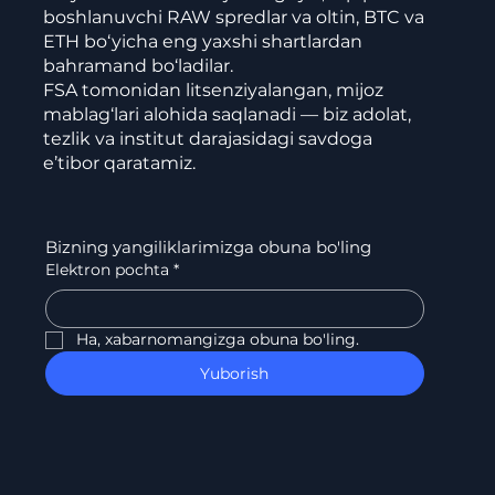
boshlanuvchi RAW spredlar va oltin, BTC va
ETH bo‘yicha eng yaxshi shartlardan
bahramand bo‘ladilar.
FSA tomonidan litsenziyalangan, mijoz
mablag‘lari alohida saqlanadi — biz adolat,
tezlik va institut darajasidagi savdoga
e’tibor qaratamiz.
Bizning yangiliklarimizga obuna bo'ling
Elektron pochta
*
Ha, xabarnomangizga obuna bo'ling.
Yuborish