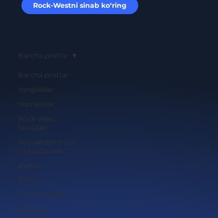
Rock-Westni sinab ko‘ring
Barcha postlar
Barcha postlar
Yangiliklar
Hamkorlik
Rock-West
hisoblari
Ro'yxatdan o'tish
va tasdiqlash
Bonus
Diling
Tranzaksiyalar
Matbuot