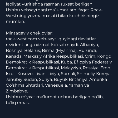
faoliyat yuritishga rasman ruxsat berilgan.
Ushbu vebsaytdagi ma’lumotlarni faqat Rock-
Westning yozma ruxsati bilan ko‘chirishingiz
mumkin.
Mintaqaviy cheklovlar:
rock-west.com veb-sayti quyidagi davlatlar
rezidentlariga xizmat ko‘rsatmaydi: Albaniya,
Bosniya, Belarus, Birma (Myanma), Burundi,
Kanada, Markaziy Afrika Respublikasi, Qrim, Kongo
Demokratik Respublikasi, Kuba, Efiopiya Federativ
Demokratik Respublikasi, Malayziya, Rossiya, Eron,
Isroil, Kosovo, Livan, Liviya, Somali, Shimoliy Koreya,
Janubiy Sudan, Suriya, Buyuk Britaniya, Amerika
Qo‘shma Shtatlari, Venesuela, Yaman va
Zimbabve.
Ushbu ro‘yxat ma’lumot uchun berilgan bo‘lib,
to‘liq emas.