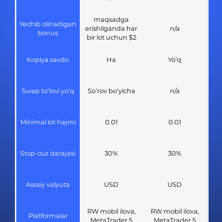
maqsadga
Yechib olinadigan
erishilganda har
n/a
bonus
bir lot uchun $2
Kopiya savdo
Ha
Yo‘q
Swap to‘lovi yo‘q
So‘rov bo‘yicha
n/a
Minimal lot hajmi
0.01
0.01
Stop-out darajasi
30%
30%
Asosiy valyuta
USD
USD
RW mobil ilova,
RW mobil ilova,
Platformalar
MetaTrader 5
MetaTrader 5