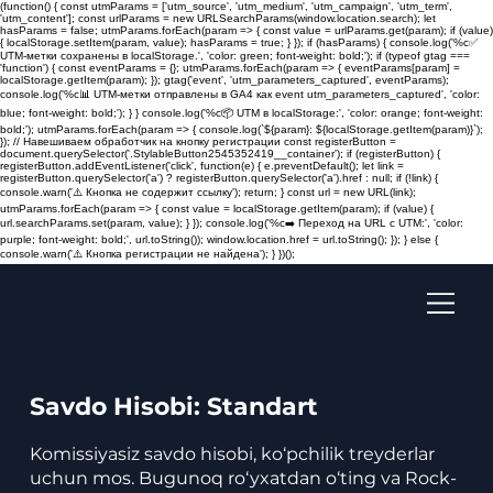
(function() { const utmParams = ['utm_source', 'utm_medium', 'utm_campaign', 'utm_term',
'utm_content']; const urlParams = new URLSearchParams(window.location.search); let
hasParams = false; utmParams.forEach(param => { const value = urlParams.get(param); if (value)
{ localStorage.setItem(param, value); hasParams = true; } }); if (hasParams) { console.log('%c✅
UTM-метки сохранены в localStorage.', 'color: green; font-weight: bold;'); if (typeof gtag ===
'function') { const eventParams = {}; utmParams.forEach(param => { eventParams[param] =
localStorage.getItem(param); }); gtag('event', 'utm_parameters_captured', eventParams);
console.log('%c📊 UTM-метки отправлены в GA4 как event utm_parameters_captured', 'color:
blue; font-weight: bold;'); } } console.log('%c📦 UTM в localStorage:', 'color: orange; font-weight:
bold;'); utmParams.forEach(param => { console.log(`${param}: ${localStorage.getItem(param)}`);
}); // Навешиваем обработчик на кнопку регистрации const registerButton =
document.querySelector('.StylableButton2545352419__container'); if (registerButton) {
registerButton.addEventListener('click', function(e) { e.preventDefault(); let link =
registerButton.querySelector('a') ? registerButton.querySelector('a').href : null; if (!link) {
console.warn('⚠️ Кнопка не содержит ссылку'); return; } const url = new URL(link);
utmParams.forEach(param => { const value = localStorage.getItem(param); if (value) {
url.searchParams.set(param, value); } }); console.log('%c➡️ Переход на URL с UTM:', 'color:
purple; font-weight: bold;', url.toString()); window.location.href = url.toString(); }); } else {
console.warn('⚠️ Кнопка регистрации не найдена'); } })();
Savdo Hisobi: Standart
Komissiyasiz savdo hisobi, ko‘pchilik treyderlar
uchun mos. Bugunoq ro‘yxatdan o‘ting va Rock-