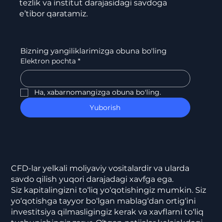
tezlik va institut darajasidagi savdoga
e’tibor qaratamiz.
Bizning yangiliklarimizga obuna bo'ling
Elektron pochta
*
Ha, xabarnomangizga obuna bo'ling.
Yuborish
CFD-lar yelkali moliyaviy vositalardir va ularda
savdo qilish yuqori darajadagi xavfga ega.
Siz kapitalingizni to‘liq yo‘qotishingiz mumkin. Siz
yo‘qotishga tayyor bo‘lgan mablag‘dan ortig‘ini
investitsiya qilmasligingiz kerak va xavflarni to‘liq