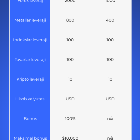
Forex leveraj
2000
1000
Metallar leveraji
800
400
Indekslar leveraji
100
100
Tovarlar leveraji
100
100
Kripto leveraji
10
10
Hisob valyutasi
USD
USD
Bonus
100%
n/a
Maksimal bonus
$10,000
n/a