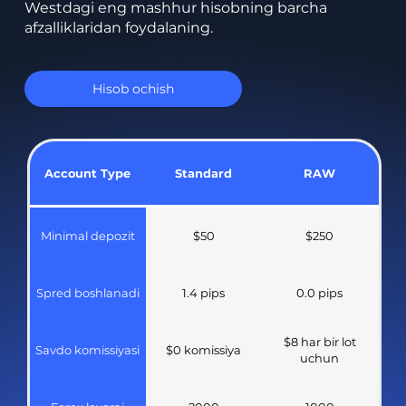
Westdagi eng mashhur hisobning barcha
afzalliklaridan foydalaning.
Hisob ochish
Account Type
Standard
RAW
Minimal depozit
$50
$250
Spred boshlanadi
1.4 pips
0.0 pips
$8 har bir lot
Savdo komissiyasi
$0 komissiya
uchun