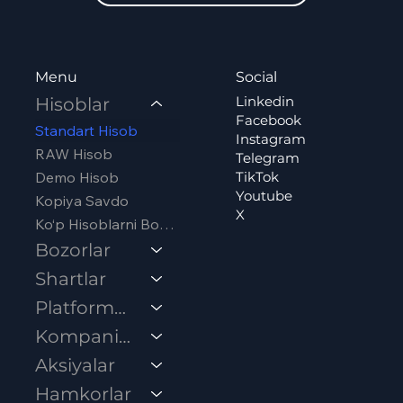
Social
Menu
Linkedin
Hisoblar
Facebook
Standart Hisob
Instagram
RAW Hisob
Telegram
Demo Hisob
TikTok
Youtube
Kopiya Savdo
X
Ko‘p Hisoblarni Boshqarish (MAM)
Bozorlar
Shartlar
Platformalar
Kompaniya
Aksiyalar
Hamkorlar