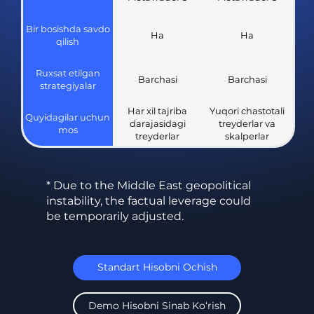
Bir bosishda savdo
Ha
Ha
qilish
Ruxsat etilgan
Barchasi
Barchasi
strategiyalar
Har xil tajriba
Yuqori chastotali
Quyidagilar uchun
darajasidagi
treyderlar va
mos
treyderlar
skalperlar
* Due to the Middle East geopolitical
instability, the factual leverage could
be temporarily adjusted.
Standart Hisobni Ochish
Demo Hisobni Sinab Ko‘rish