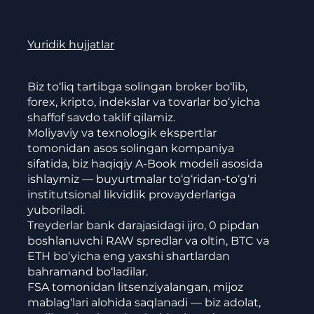
Yuridik hujjatlar
Biz to‘liq tartibga solingan broker bo‘lib,
forex, kripto, indekslar va tovarlar bo‘yicha
shaffof savdo taklif qilamiz.
Moliyaviy va texnologik ekspertlar
tomonidan asos solingan kompaniya
sifatida, biz haqiqiy A-Book modeli asosida
ishlaymiz — buyurtmalar to‘g‘ridan-to‘g‘ri
institutsional likvidlik provayderlariga
yuboriladi.
Treyderlar bank darajasidagi ijro, 0 pipdan
boshlanuvchi RAW spredlar va oltin, BTC va
ETH bo‘yicha eng yaxshi shartlardan
bahramand bo‘ladilar.
FSA tomonidan litsenziyalangan, mijoz
mablag‘lari alohida saqlanadi — biz adolat,