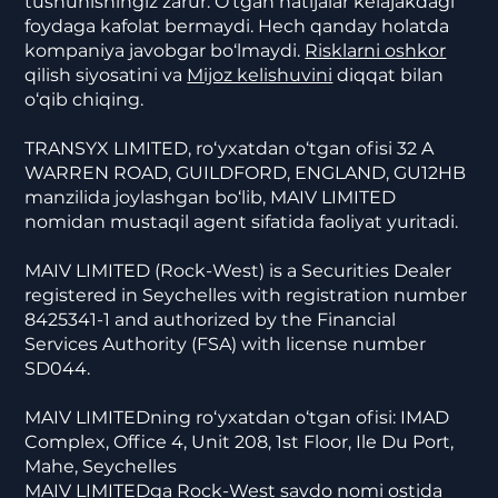
tushunishingiz zarur. O‘tgan natijalar kelajakdagi
foydaga kafolat bermaydi. Hech qanday holatda
kompaniya javobgar bo‘lmaydi.
Risklarni oshkor
qilish siyosatini va
Mijoz kelishuvini
diqqat bilan
o‘qib chiqing.
TRANSYX LIMITED, ro‘yxatdan o‘tgan ofisi 32 A
WARREN ROAD, GUILDFORD, ENGLAND, GU12HB
manzilida joylashgan bo‘lib, MAIV LIMITED
nomidan mustaqil agent sifatida faoliyat yuritadi.
MAIV LIMITED (Rock-West) is a Securities Dealer
registered in Seychelles with registration number
8425341-1 and authorized by the Financial
Services Authority (FSA) with license number
SD044.
MAIV LIMITEDning ro‘yxatdan o‘tgan ofisi: IMAD
Complex, Office 4, Unit 208, 1st Floor, Ile Du Port,
Mahe, Seychelles
MAIV LIMITEDga Rock-West savdo nomi ostida