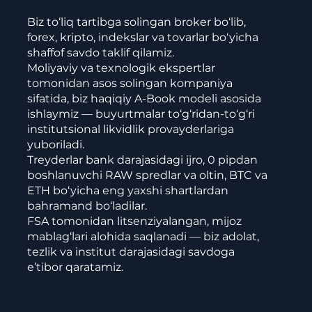
Biz to‘liq tartibga solingan broker bo‘lib,
forex, kripto, indekslar va tovarlar bo‘yicha
shaffof savdo taklif qilamiz.
Moliyaviy va texnologik ekspertlar
tomonidan asos solingan kompaniya
sifatida, biz haqiqiy A-Book modeli asosida
ishlaymiz — buyurtmalar to‘g‘ridan-to‘g‘ri
institutsional likvidlik provayderlariga
yuboriladi.
Treyderlar bank darajasidagi ijro, 0 pipdan
boshlanuvchi RAW spredlar va oltin, BTC va
ETH bo‘yicha eng yaxshi shartlardan
bahramand bo‘ladilar.
FSA tomonidan litsenziyalangan, mijoz
mablag‘lari alohida saqlanadi — biz adolat,
tezlik va institut darajasidagi savdoga
e’tibor qaratamiz.