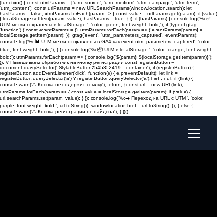
(function() { const utmParams = ['utm_source', 'utm_medium', 'utm_campaign', 'utm_term',
'utm_content']; const urlParams = new URLSearchParams(window.location.search); let
hasParams = false; utmParams.forEach(param => { const value = urlParams.get(param); if (value)
{ localStorage.setItem(param, value); hasParams = true; } }); if (hasParams) { console.log('%c✅
UTM-метки сохранены в localStorage.', 'color: green; font-weight: bold;'); if (typeof gtag ===
'function') { const eventParams = {}; utmParams.forEach(param => { eventParams[param] =
localStorage.getItem(param); }); gtag('event', 'utm_parameters_captured', eventParams);
console.log('%c📊 UTM-метки отправлены в GA4 как event utm_parameters_captured', 'color:
blue; font-weight: bold;'); } } console.log('%c📦 UTM в localStorage:', 'color: orange; font-weight:
bold;'); utmParams.forEach(param => { console.log(`${param}: ${localStorage.getItem(param)}`);
}); // Навешиваем обработчик на кнопку регистрации const registerButton =
document.querySelector('.StylableButton2545352419__container'); if (registerButton) {
registerButton.addEventListener('click', function(e) { e.preventDefault(); let link =
registerButton.querySelector('a') ? registerButton.querySelector('a').href : null; if (!link) {
console.warn('⚠️ Кнопка не содержит ссылку'); return; } const url = new URL(link);
utmParams.forEach(param => { const value = localStorage.getItem(param); if (value) {
url.searchParams.set(param, value); } }); console.log('%c➡️ Переход на URL с UTM:', 'color:
purple; font-weight: bold;', url.toString()); window.location.href = url.toString(); }); } else {
console.warn('⚠️ Кнопка регистрации не найдена'); } })();