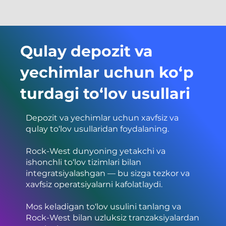
Qulay depozit va
yechimlar uchun ko‘p
turdagi to‘lov usullari
Depozit va yechimlar uchun xavfsiz va
qulay to‘lov usullaridan foydalaning.
Rock-West dunyoning yetakchi va
ishonchli to‘lov tizimlari bilan
integratsiyalashgan — bu sizga tezkor va
xavfsiz operatsiyalarni kafolatlaydi.
Mos keladigan to‘lov usulini tanlang va
Rock-West bilan uzluksiz tranzaksiyalardan