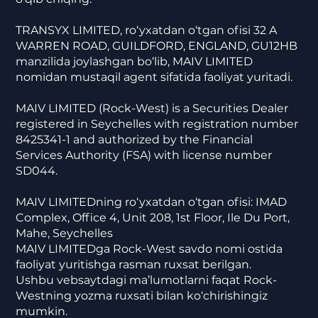
TRANSYX LIMITED, ro‘yxatdan o‘tgan ofisi 32 A
WARREN ROAD, GUILDFORD, ENGLAND, GU12HB
manzilida joylashgan bo‘lib, MAIV LIMITED
nomidan mustaqil agent sifatida faoliyat yuritadi.
MAIV LIMITED (Rock-West) is a Securities Dealer
registered in Seychelles with registration number
8425341-1 and authorized by the Financial
Services Authority (FSA) with license number
SD044.
MAIV LIMITEDning ro‘yxatdan o‘tgan ofisi: IMAD
Complex, Office 4, Unit 208, 1st Floor, Ile Du Port,
Mahe, Seychelles
MAIV LIMITEDga Rock-West savdo nomi ostida
faoliyat yuritishga rasman ruxsat berilgan.
Ushbu vebsaytdagi ma’lumotlarni faqat Rock-
Westning yozma ruxsati bilan ko‘chirishingiz
mumkin.