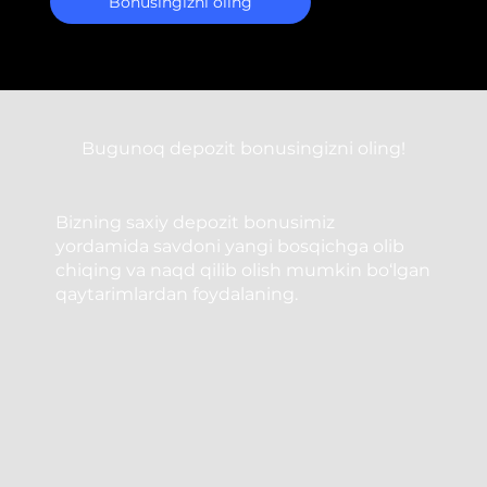
Bonusingizni oling
Bugunoq depozit bonusingizni oling!
Bizning saxiy depozit bonusimiz
yordamida savdoni yangi bosqichga olib
chiqing va naqd qilib olish mumkin bo‘lgan
qaytarimlardan foydalaning.