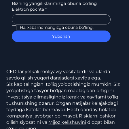
Bizning yangiliklarimizga obuna bo'ling
Elektron pochta
*
Ha, xabarnomangizga obuna bo'ling.
Yuborish
CFD-lar yelkali moliyaviy vositalardir va ularda
savdo qilish yuqori darajadagi xavfga ega.
Siz kapitalingizni to‘liq yo‘qotishingiz mumkin. Siz
yo‘qotishga tayyor bo‘lgan mablag‘dan ortig‘ini
investitsiya qilmasligingiz kerak va xavflarni to‘liq
tushunishingiz zarur. O‘tgan natijalar kelajakdagi
foydaga kafolat bermaydi. Hech qanday holatda
kompaniya javobgar bo‘lmaydi.
Risklarni oshkor
qilish siyosatini va
Mijoz kelishuvini
diqqat bilan
o‘qib chiqing.