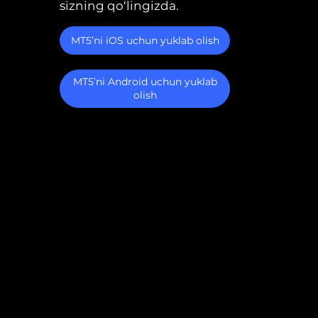
sizning qo‘lingizda.
MT5’ni iOS uchun yuklab olish
MT5’ni Android uchun yuklab
olish