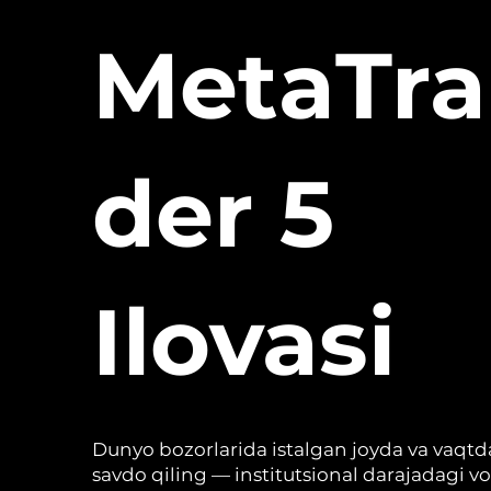
MetaTra
der 5
Ilovasi
Dunyo bozorlarida istalgan joyda va vaqtd
savdo qiling — institutsional darajadagi vo