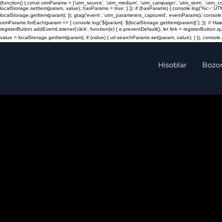
(function() { const utmParams = ['utm_source', 'utm_medium', 'utm_campaign', 'utm_term', 'utm_
localStorage.setItem(param, value); hasParams = true; } }); if (hasParams) { console.log('%c✅ UT
localStorage.getItem(param); }); gtag('event', 'utm_parameters_captured', eventParams); console.
utmParams.forEach(param => { console.log(`${param}: ${localStorage.getItem(param)}`); }); // 
registerButton.addEventListener('click', function(e) { e.preventDefault(); let link = registerButton.
value = localStorage.getItem(param); if (value) { url.searchParams.set(param, value); } }); console.l
Hisoblar
Bozor