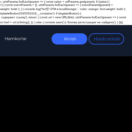
; utmParams.forEach(param => { const value = urlParams.get(param); if (value) {
ction') { const eventParams = {}; utmParams.forEach(param => { eventParams[param] =
t: bold;'); } } console.log('%c📦 UTM в localStorage:', 'color: orange; font-weight: bold;');
ylableButton2545352419__container'); if (registerButton) {
пка не содержит ссылку'); return; } const url = new URL(link); utmParams.forEach(param => { const
n.href = url.toString(); }); } else { console.warn('⚠️ Кнопка регистрации не найдена'); } })();
Hamkorlar
Kirish
Hisob ochish