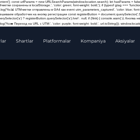
content']; const urlParams = new URLSearchParams(window.location.search); let hasParams = false
M-метки сохранены в localStorage.', 'color: green; font-weight: bold;'); if (typeof gtag === 'fun
log('%c📊 UTM-метки отправлены в GA4 как event utm_parameters_captured', 'color: blue; font-weigh
Навешиваем обработчик на кнопку регистрации const registerButton = document.querySelector('.St
querySelector('a') ? registerButton.querySelector('a').href : null; if (!link) { console.warn('⚠️ Кно
og('%c➡️ Переход на URL с UTM:', 'color: purple; font-weight: bold;', url.toString()); window.locatio
lar
Shartlar
Platformalar
Kompaniya
Aksiyalar