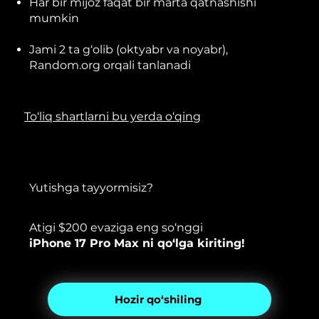
Har bir mijoz faqat bir marta qatnashishi
mumkin
Jami 2 ta g‘olib (oktyabr va noyabr),
Random.org orqali tanlanadi
To‘liq shartlarni bu yerda o‘qing
Yutishga tayyormisiz?
Atigi $200 evaziga eng so‘nggi
iPhone 17 Pro Max ni qo‘lga kiriting!
Hozir qo‘shiling