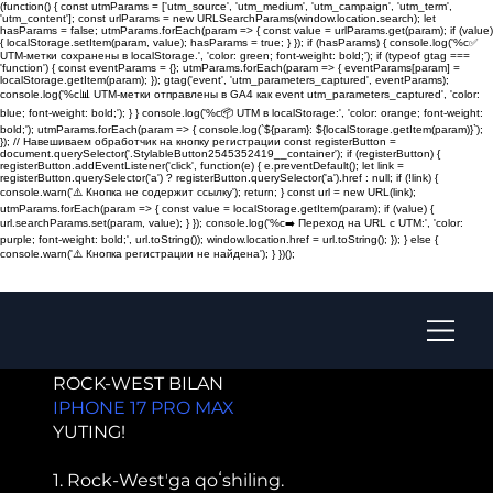
(function() { const utmParams = ['utm_source', 'utm_medium', 'utm_campaign', 'utm_term',
'utm_content']; const urlParams = new URLSearchParams(window.location.search); let
hasParams = false; utmParams.forEach(param => { const value = urlParams.get(param); if (value)
{ localStorage.setItem(param, value); hasParams = true; } }); if (hasParams) { console.log('%c✅
UTM-метки сохранены в localStorage.', 'color: green; font-weight: bold;'); if (typeof gtag ===
'function') { const eventParams = {}; utmParams.forEach(param => { eventParams[param] =
localStorage.getItem(param); }); gtag('event', 'utm_parameters_captured', eventParams);
console.log('%c📊 UTM-метки отправлены в GA4 как event utm_parameters_captured', 'color:
blue; font-weight: bold;'); } } console.log('%c📦 UTM в localStorage:', 'color: orange; font-weight:
bold;'); utmParams.forEach(param => { console.log(`${param}: ${localStorage.getItem(param)}`);
}); // Навешиваем обработчик на кнопку регистрации const registerButton =
document.querySelector('.StylableButton2545352419__container'); if (registerButton) {
registerButton.addEventListener('click', function(e) { e.preventDefault(); let link =
registerButton.querySelector('a') ? registerButton.querySelector('a').href : null; if (!link) {
console.warn('⚠️ Кнопка не содержит ссылку'); return; } const url = new URL(link);
utmParams.forEach(param => { const value = localStorage.getItem(param); if (value) {
url.searchParams.set(param, value); } }); console.log('%c➡️ Переход на URL с UTM:', 'color:
purple; font-weight: bold;', url.toString()); window.location.href = url.toString(); }); } else {
console.warn('⚠️ Кнопка регистрации не найдена'); } })();
ROCK-WEST BILAN
IPHONE 17 PRO MAX
YUTING!
1. Rock-Westʼga qoʻshiling.