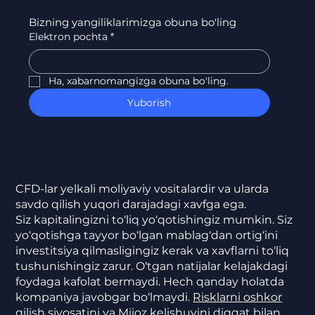
Bizning yangiliklarimizga obuna bo'ling
Elektron pochta
*
Ha, xabarnomangizga obuna bo'ling.
Yuborish
CFD-lar yelkali moliyaviy vositalardir va ularda
savdo qilish yuqori darajadagi xavfga ega.
Siz kapitalingizni to‘liq yo‘qotishingiz mumkin. Siz
yo‘qotishga tayyor bo‘lgan mablag‘dan ortig‘ini
investitsiya qilmasligingiz kerak va xavflarni to‘liq
tushunishingiz zarur. O‘tgan natijalar kelajakdagi
foydaga kafolat bermaydi. Hech qanday holatda
kompaniya javobgar bo‘lmaydi.
Risklarni oshkor
qilish siyosatini va
Mijoz kelishuvini
diqqat bilan