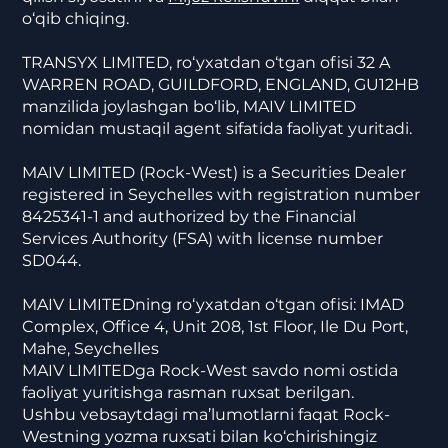
o‘qib chiqing.
TRANSYX LIMITED, ro‘yxatdan o‘tgan ofisi 32 A
WARREN ROAD, GUILDFORD, ENGLAND, GU12HB
manzilida joylashgan bo‘lib, MAIV LIMITED
nomidan mustaqil agent sifatida faoliyat yuritadi.
MAIV LIMITED (Rock-West) is a Securities Dealer
registered in Seychelles with registration number
8425341-1 and authorized by the Financial
Services Authority (FSA) with license number
SD044.
MAIV LIMITEDning ro‘yxatdan o‘tgan ofisi: IMAD
Complex, Office 4, Unit 208, 1st Floor, Ile Du Port,
Mahe, Seychelles
MAIV LIMITEDga Rock-West savdo nomi ostida
faoliyat yuritishga rasman ruxsat berilgan.
Ushbu vebsaytdagi ma’lumotlarni faqat Rock-
Westning yozma ruxsati bilan ko‘chirishingiz