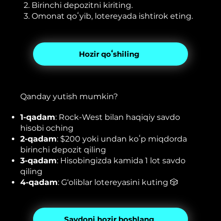
2. Birinchi depozitni kiriting.
3. Omonat qoʻyib, lotereyada ishtirok eting.
Hozir qoʻshiling
Qanday yutish mumkin?
1-qadam
: Rock-West bilan haqiqiy savdo
hisobi oching
2-qadam
: $200 yoki undan koʻp miqdorda
birinchi depozit qiling
3-qadam
: Hisobingizda kamida 1 lot savdo
qiling
4-qadam
: G‘oliblar lotereyasini kuting 🎲
Savdoni hozir boshlang