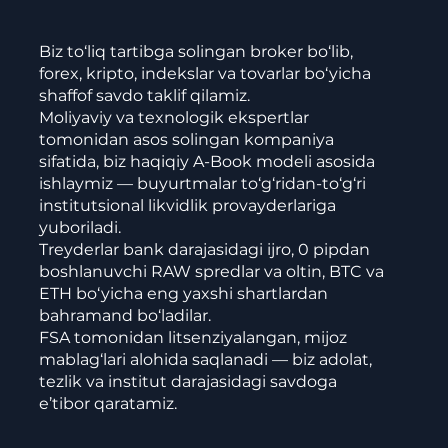
Biz to‘liq tartibga solingan broker bo‘lib,
forex, kripto, indekslar va tovarlar bo‘yicha
shaffof savdo taklif qilamiz.
Moliyaviy va texnologik ekspertlar
tomonidan asos solingan kompaniya
sifatida, biz haqiqiy A-Book modeli asosida
ishlaymiz — buyurtmalar to‘g‘ridan-to‘g‘ri
institutsional likvidlik provayderlariga
yuboriladi.
Treyderlar bank darajasidagi ijro, 0 pipdan
boshlanuvchi RAW spredlar va oltin, BTC va
ETH bo‘yicha eng yaxshi shartlardan
bahramand bo‘ladilar.
FSA tomonidan litsenziyalangan, mijoz
mablag‘lari alohida saqlanadi — biz adolat,
tezlik va institut darajasidagi savdoga
e’tibor qaratamiz.