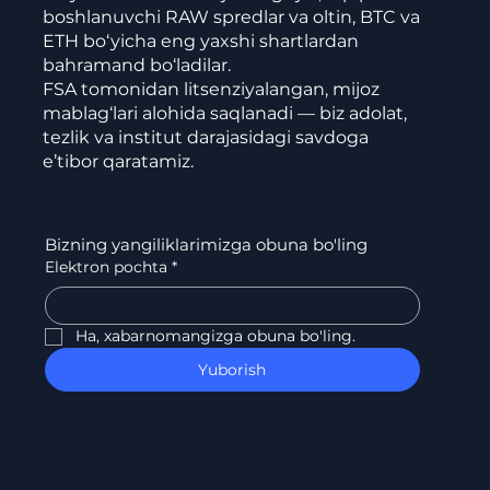
boshlanuvchi RAW spredlar va oltin, BTC va
ETH bo‘yicha eng yaxshi shartlardan
bahramand bo‘ladilar.
FSA tomonidan litsenziyalangan, mijoz
mablag‘lari alohida saqlanadi — biz adolat,
tezlik va institut darajasidagi savdoga
e’tibor qaratamiz.
Bizning yangiliklarimizga obuna bo'ling
Elektron pochta
*
Ha, xabarnomangizga obuna bo'ling.
Yuborish