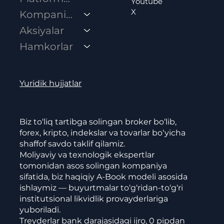
Youtube
X
Kompaniya
Aksiyalar
Hamkorlar
Yuridik hujjatlar
Biz to‘liq tartibga solingan broker bo‘lib,
forex, kripto, indekslar va tovarlar bo‘yicha
shaffof savdo taklif qilamiz.
Moliyaviy va texnologik ekspertlar
tomonidan asos solingan kompaniya
sifatida, biz haqiqiy A-Book modeli asosida
ishlaymiz — buyurtmalar to‘g‘ridan-to‘g‘ri
institutsional likvidlik provayderlariga
yuboriladi.
Treyderlar bank darajasidagi ijro, 0 pipdan