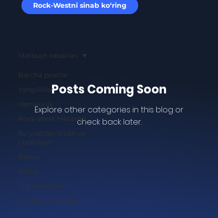
Rock-Westni sinab ko‘ring
Matbuot xabarlari
Barcha postlar
Posts Coming Soon
Yangiliklar
Hamkorlik
Explore other categories in this blog or
Rock-West hisoblari
check back later.
Ro'yxatdan o'tish va
tasdiqlash
Bonus
Diling
Tranzaksiyalar
Matbuot xabarlari