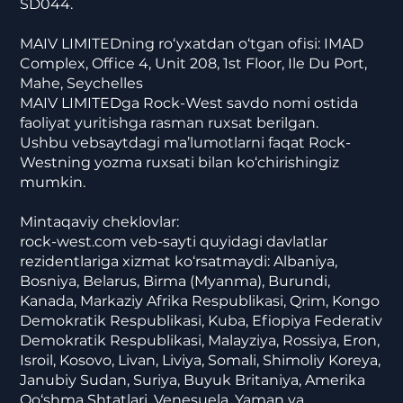
SD044.
MAIV LIMITEDning ro‘yxatdan o‘tgan ofisi: IMAD
Complex, Office 4, Unit 208, 1st Floor, Ile Du Port,
Mahe, Seychelles
MAIV LIMITEDga Rock-West savdo nomi ostida
faoliyat yuritishga rasman ruxsat berilgan.
Ushbu vebsaytdagi ma’lumotlarni faqat Rock-
Westning yozma ruxsati bilan ko‘chirishingiz
mumkin.
Mintaqaviy cheklovlar:
rock-west.com veb-sayti quyidagi davlatlar
rezidentlariga xizmat ko‘rsatmaydi: Albaniya,
Bosniya, Belarus, Birma (Myanma), Burundi,
Kanada, Markaziy Afrika Respublikasi, Qrim, Kongo
Demokratik Respublikasi, Kuba, Efiopiya Federativ
Demokratik Respublikasi, Malayziya, Rossiya, Eron,
Isroil, Kosovo, Livan, Liviya, Somali, Shimoliy Koreya,
Janubiy Sudan, Suriya, Buyuk Britaniya, Amerika
Qo‘shma Shtatlari, Venesuela, Yaman va