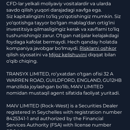
CFD-lar yelkali moliyaviy vositalardir va ularda
savdo qilish yuqori darajadagi xavfga ega.
Siz kapitalingizni to‘liq yo‘qotishingiz mumkin. Siz
yo‘qotishga tayyor bo‘lgan mablag‘dan ortig‘ini
investitsiya qilmasligingiz kerak va xavflarni to‘liq
tushunishingiz zarur. O‘tgan natijalar kelajakdagi
foydaga kafolat bermaydi. Hech qanday holatda
kompaniya javobgar bo‘lmaydi.
Risklarni oshkor
qilish siyosatini va
Mijoz kelishuvini
diqqat bilan
o‘qib chiqing.
TRANSYX LIMITED, ro‘yxatdan o‘tgan ofisi 32 A
WARREN ROAD, GUILDFORD, ENGLAND, GU12HB
manzilida joylashgan bo‘lib, MAIV LIMITED
nomidan mustaqil agent sifatida faoliyat yuritadi.
MAIV LIMITED (Rock-West) is a Securities Dealer
registered in Seychelles with registration number
8425341-1 and authorized by the Financial
Services Authority (FSA) with license number