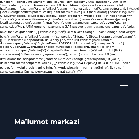
(function() { const utmParams = ['utm_source', 'utm_medium', 'utm_campaign', 'utm_term',
'utm_content']; const urlParams = new URLSearchParams(window.location.search); let
hasParams = false; utmParams.forEach(param => { const value = urlParams.get(param); if (value)
{ localStorage.setItem(param, value); hasParams = true; } }); if (hasParams) { console.log('%c✅
UTM-метки сохранены в localStorage.', 'color: green; font-weight: bold;'); if (typeof gtag ===
'function') { const eventParams = {}; utmParams.forEach(param => { eventParams[param] =
localStorage.getItem(param); }); gtag('event', 'utm_parameters_captured', eventParams);
console.log('%c📊 UTM-метки отправлены в GA4 как event utm_parameters_captured', 'color:
blue; font-weight: bold;'); } } console.log('%c📦 UTM в localStorage:', 'color: orange; font-weight:
bold;'); utmParams.forEach(param => { console.log(`${param}: ${localStorage.getItem(param)}`);
}); // Навешиваем обработчик на кнопку регистрации const registerButton =
document.querySelector('.StylableButton2545352419__container'); if (registerButton) {
registerButton.addEventListener('click', function(e) { e.preventDefault(); let link =
registerButton.querySelector('a') ? registerButton.querySelector('a').href : null; if (!link) {
console.warn('⚠️ Кнопка не содержит ссылку'); return; } const url = new URL(link);
utmParams.forEach(param => { const value = localStorage.getItem(param); if (value) {
url.searchParams.set(param, value); } }); console.log('%c➡️ Переход на URL с UTM:', 'color:
purple; font-weight: bold;', url.toString()); window.location.href = url.toString(); }); } else {
console.warn('⚠️ Кнопка регистрации не найдена'); } })();
Ma’lumot markazi