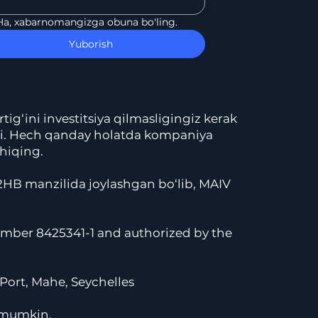
Ha, xabarnomangizga obuna bo'ling.
Yuborish
ig‘ini investitsiya qilmasligingiz kerak
aydi. Hech qanday holatda kompaniya
chiqing.
B manzilida joylashgan bo‘lib, MAIV
number 8425341-1 and authorized by the
 Port, Mahe, Seychelles
z mumkin.