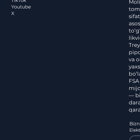
TikTok
Moli
Youtube
tom
X
sifa
aso
to‘g
likv
Trey
pip
va o
yax
bo‘l
FSA
mijo
— bi
dara
qar
Bizn
Elek