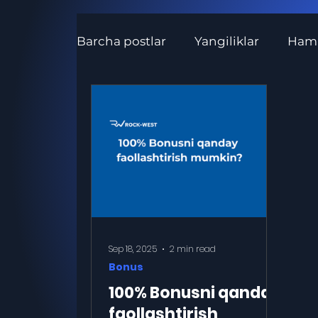
Barcha postlar
Yangiliklar
Hamk
Tranzaksiyalar
Matbuot xabarla
Sep 18, 2025
2 min read
Bonus
100% Bonusni qanday
faollashtirish