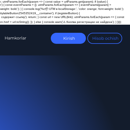
; utmParams.forEach(param => { const value = urlParams.get(param); if (value) {
ction') { const eventParams = {}; utmParams.forEach(param => { eventParams[param] =
t: bold;'); } } console.log('%c📦 UTM в localStorage:', 'color: orange; font-weight: bold;');
ylableButton2545352419__container'); if (registerButton) {
пка не содержит ссылку'); return; } const url = new URL(link); utmParams.forEach(param => { const
n.href = url.toString(); }); } else { console.warn('⚠️ Кнопка регистрации не найдена'); } })();
Hamkorlar
Kirish
Hisob ochish