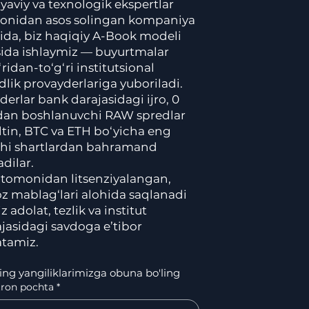
yaviy va texnologik ekspertlar
onidan asos solingan kompaniya
tida, biz haqiqiy A-Book modeli
sida ishlaymiz — buyurtmalar
‘ridan-to‘g‘ri institutsional
idlik provayderlariga yuboriladi.
derlar bank darajasidagi ijro, 0
dan boshlanuvchi RAW spredlar
ltin, BTC va ETH bo‘yicha eng
shi shartlardan bahramand
adilar.
 tomonidan litsenziyalangan,
z mablag‘lari alohida saqlanadi
z adolat, tezlik va institut
jasidagi savdoga e’tibor
atamiz.
ing yangiliklarimizga obuna bo'ling
tron pochta
*