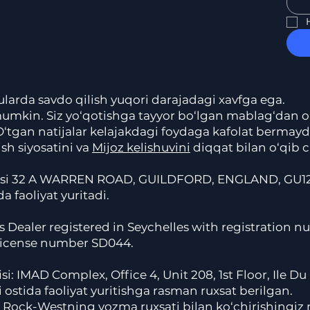
 ularda savdo qilish yuqori darajadagi xavfga ega.
 mumkin. Siz yo‘qotishga tayyor bo‘lgan mablag‘dan ort
r. O‘tgan natijalar kelajakdagi foydaga kafolat berm
ish siyosatini va
Mijoz kelishuvini
diqqat bilan o‘qib 
fisi 32 A WARREN ROAD, GUILDFORD, ENGLAND, GU12H
 faoliyat yuritadi.
s Dealer registered in Seychelles with registration 
h license number SD044.
: IMAD Complex, Office 4, Unit 208, 1st Floor, Ile Du
tida faoliyat yuritishga rasman ruxsat berilgan.
 Rock-Westning yozma ruxsati bilan ko‘chirishingi