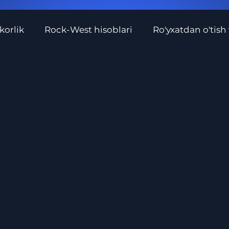
orlik
Rock-West hisoblari
Ro'yxatdan o'tish
ri