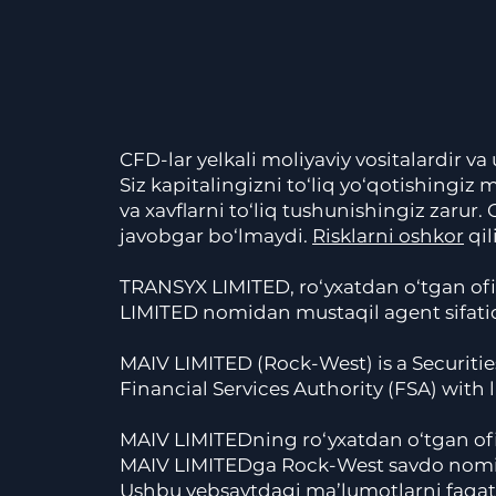
CFD-lar yelkali moliyaviy vositalardir va
Siz kapitalingizni to‘liq yo‘qotishingiz
va xavflarni to‘liq tushunishingiz zaru
javobgar bo‘lmaydi.
Risklarni oshkor
qil
TRANSYX LIMITED, ro‘yxatdan o‘tgan o
LIMITED nomidan mustaqil agent sifatida
MAIV LIMITED (Rock-West) is a Securitie
Financial Services Authority (FSA) wit
MAIV LIMITEDning ro‘yxatdan o‘tgan ofisi
MAIV LIMITEDga Rock-West savdo nomi os
Ushbu vebsaytdagi ma’lumotlarni faqat