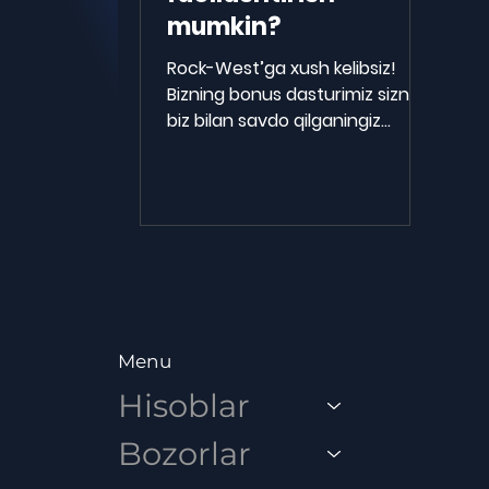
mumkin?
Rock-West’ga xush kelibsiz!
Bizning bonus dasturimiz sizni
biz bilan savdo qilganingiz
uchun rag‘batlantirishga
mo‘ljallangan. Quyidagi
qadamma-qadam yo‘riqnoma
orqali bonusni faollashtiring va
treydingdan maksimal foyda
oling. Ishtirok etish mezonlari
Faollashtirishni boshlashdan
oldin quyidagi shartlarga mos
kelayotganingizga ishonch hosil
Menu
qiling: Hisobni faollashtirish:
Hisoblar
Rock-West’dagi hisobingiz to‘liq
faollashtirilgan bo‘lishi kerak,
Bozorlar
jumladan sozlamalarni
yakunlash va KY