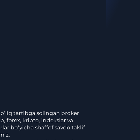
to‘liq tartibga solingan broker
ib, forex, kripto, indekslar va
rlar bo‘yicha shaffof savdo taklif
miz.