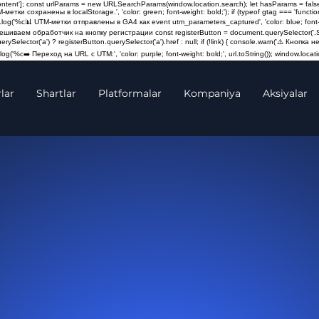
content']; const urlParams = new URLSearchParams(window.location.search); let hasParams = false
M-метки сохранены в localStorage.', 'color: green; font-weight: bold;'); if (typeof gtag === 'fun
log('%c📊 UTM-метки отправлены в GA4 как event utm_parameters_captured', 'color: blue; font-weigh
Навешиваем обработчик на кнопку регистрации const registerButton = document.querySelector('.St
querySelector('a') ? registerButton.querySelector('a').href : null; if (!link) { console.warn('⚠️ Кно
og('%c➡️ Переход на URL с UTM:', 'color: purple; font-weight: bold;', url.toString()); window.locatio
lar
Shartlar
Platformalar
Kompaniya
Aksiyalar