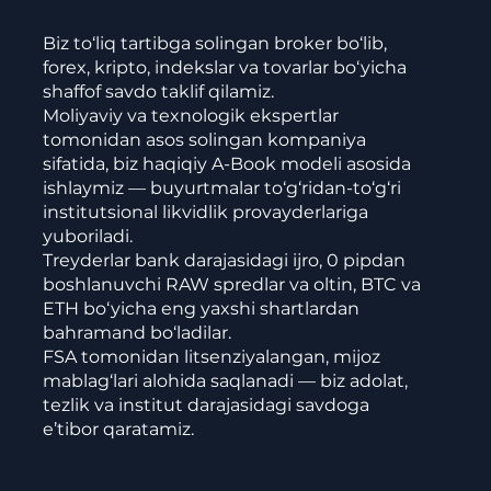
Biz to‘liq tartibga solingan broker bo‘lib,
forex, kripto, indekslar va tovarlar bo‘yicha
shaffof savdo taklif qilamiz.
Moliyaviy va texnologik ekspertlar
tomonidan asos solingan kompaniya
sifatida, biz haqiqiy A-Book modeli asosida
ishlaymiz — buyurtmalar to‘g‘ridan-to‘g‘ri
institutsional likvidlik provayderlariga
yuboriladi.
Treyderlar bank darajasidagi ijro, 0 pipdan
boshlanuvchi RAW spredlar va oltin, BTC va
ETH bo‘yicha eng yaxshi shartlardan
bahramand bo‘ladilar.
FSA tomonidan litsenziyalangan, mijoz
mablag‘lari alohida saqlanadi — biz adolat,
tezlik va institut darajasidagi savdoga
e’tibor qaratamiz.