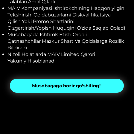
Talablari Amal Qiladi
MAIV Kompaniyasi Ishtirokchining Haqqoniyligini
Tekshirish, Qoidabuzarlarni Diskvalifikatsiya
Qilish Yoki Promo Shartlarini
O‘zgartirish/yopish Huquqini O‘zida Saqlab Qoladi
Musobaqada Ishtirok Etish Orqali
Qatnashchilar Mazkur Shart Va Qoidalarga Rozilik
Bildiradi
Nizoli Holatlarda MAIV Limited Qarori
Yakuniy Hisoblanadi
Musobaqaga hozir qo‘shiling!