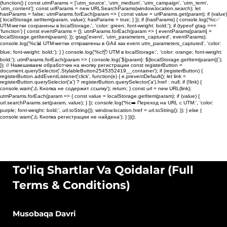
(function() { const utmParams = ['utm_source', 'utm_medium', 'utm_campaign', 'utm_term',
'utm_content']; const urlParams = new URLSearchParams(window.location.search); let
hasParams = false; utmParams.forEach(param => { const value = urlParams.get(param); if (value)
{ localStorage.setItem(param, value); hasParams = true; } }); if (hasParams) { console.log('%c✅
UTM-метки сохранены в localStorage.', 'color: green; font-weight: bold;'); if (typeof gtag ===
'function') { const eventParams = {}; utmParams.forEach(param => { eventParams[param] =
localStorage.getItem(param); }); gtag('event', 'utm_parameters_captured', eventParams);
console.log('%c📊 UTM-метки отправлены в GA4 как event utm_parameters_captured', 'color:
blue; font-weight: bold;'); } } console.log('%c📦 UTM в localStorage:', 'color: orange; font-weight:
bold;'); utmParams.forEach(param => { console.log(`${param}: ${localStorage.getItem(param)}`);
}); // Навешиваем обработчик на кнопку регистрации const registerButton =
document.querySelector('.StylableButton2545352419__container'); if (registerButton) {
registerButton.addEventListener('click', function(e) { e.preventDefault(); let link =
registerButton.querySelector('a') ? registerButton.querySelector('a').href : null; if (!link) {
console.warn('⚠️ Кнопка не содержит ссылку'); return; } const url = new URL(link);
utmParams.forEach(param => { const value = localStorage.getItem(param); if (value) {
url.searchParams.set(param, value); } }); console.log('%c➡️ Переход на URL с UTM:', 'color:
purple; font-weight: bold;', url.toString()); window.location.href = url.toString(); }); } else {
console.warn('⚠️ Кнопка регистрации не найдена'); } })();
To‘liq Shartlar Va Qoidalar (Full
Terms & Conditions)
Musobaqa Davri