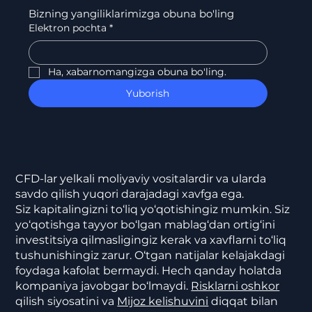
Bizning yangiliklarimizga obuna bo'ling
Elektron pochta
*
Ha, xabarnomangizga obuna bo'ling.
Yuborish
CFD-lar yelkali moliyaviy vositalardir va ularda
savdo qilish yuqori darajadagi xavfga ega.
Siz kapitalingizni to‘liq yo‘qotishingiz mumkin. Siz
yo‘qotishga tayyor bo‘lgan mablag‘dan ortig‘ini
investitsiya qilmasligingiz kerak va xavflarni to‘liq
tushunishingiz zarur. O‘tgan natijalar kelajakdagi
foydaga kafolat bermaydi. Hech qanday holatda
kompaniya javobgar bo‘lmaydi.
Risklarni oshkor
qilish siyosatini va
Mijoz kelishuvini
diqqat bilan