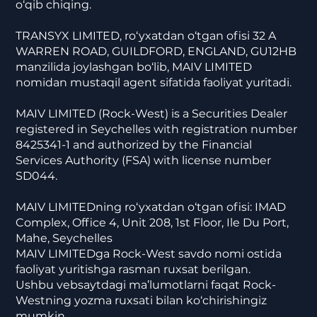
o‘qib chiqing.
TRANSYX LIMITED, ro‘yxatdan o‘tgan ofisi 32 A
WARREN ROAD, GUILDFORD, ENGLAND, GU12HB
manzilida joylashgan bo‘lib, MAIV LIMITED
nomidan mustaqil agent sifatida faoliyat yuritadi.
MAIV LIMITED (Rock-West) is a Securities Dealer
registered in Seychelles with registration number
8425341-1 and authorized by the Financial
Services Authority (FSA) with license number
SD044.
MAIV LIMITEDning ro‘yxatdan o‘tgan ofisi: IMAD
Complex, Office 4, Unit 208, 1st Floor, Ile Du Port,
Mahe, Seychelles
MAIV LIMITEDga Rock-West savdo nomi ostida
faoliyat yuritishga rasman ruxsat berilgan.
Ushbu vebsaytdagi ma’lumotlarni faqat Rock-
Westning yozma ruxsati bilan ko‘chirishingiz
mumkin.