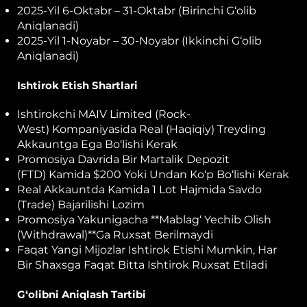
2025-Yil 6-Oktabr – 31-Oktabr (birinchi G‘olib
Aniqlanadi)
2025-Yil 1-Noyabr – 30-Noyabr (ikkinchi G‘olib
Aniqlanadi)
Ishtirok Etish Shartlari
Ishtirokchi MAIV Limited (Rock-
West) Kompaniyasida Real (haqiqiy) Treyding
Akkauntga Ega Bo‘lishi Kerak
Promosiya Davrida Bir Martalik Depozit
(FTD) Kamida $200 Yoki Undan Ko‘p Bo‘lishi Kerak
Real Akkauntda Kamida 1 Lot Hajmida Savdo
(trade) Bajarilishi Lozim
Promosiya Yakunigacha **mablag‘ Yechib Olish
(withdrawal)**ga Ruxsat Berilmaydi
Faqat Yangi Mijozlar Ishtirok Etishi Mumkin, Har
Bir Shaxsga Faqat Bitta Ishtirok Ruxsat Etiladi
G‘olibni Aniqlash Tartibi