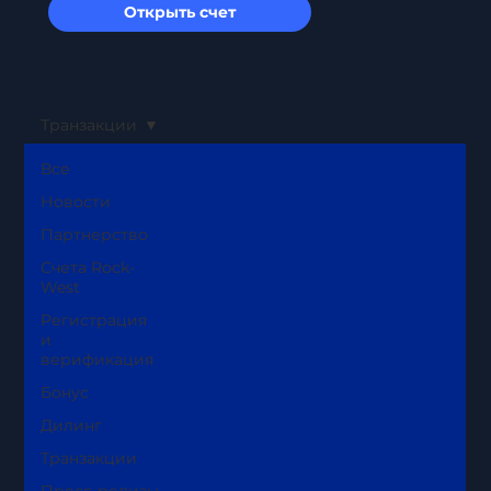
Открыть счет
Транзакции
Все
Новости
Партнерство
Счета Rock-
West
Регистрация
и
верификация
Бонус
Дилинг
Транзакции