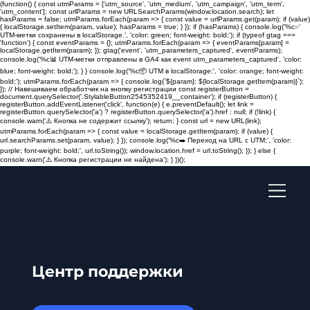
(function() { const utmParams = ['utm_source', 'utm_medium', 'utm_campaign', 'utm_term',
'utm_content']; const urlParams = new URLSearchParams(window.location.search); let
hasParams = false; utmParams.forEach(param => { const value = urlParams.get(param); if (value)
{ localStorage.setItem(param, value); hasParams = true; } }); if (hasParams) { console.log('%c✅
UTM-метки сохранены в localStorage.', 'color: green; font-weight: bold;'); if (typeof gtag ===
'function') { const eventParams = {}; utmParams.forEach(param => { eventParams[param] =
localStorage.getItem(param); }); gtag('event', 'utm_parameters_captured', eventParams);
console.log('%c📊 UTM-метки отправлены в GA4 как event utm_parameters_captured', 'color:
blue; font-weight: bold;'); } } console.log('%c📦 UTM в localStorage:', 'color: orange; font-weight:
bold;'); utmParams.forEach(param => { console.log(`${param}: ${localStorage.getItem(param)}`);
}); // Навешиваем обработчик на кнопку регистрации const registerButton =
document.querySelector('.StylableButton2545352419__container'); if (registerButton) {
registerButton.addEventListener('click', function(e) { e.preventDefault(); let link =
registerButton.querySelector('a') ? registerButton.querySelector('a').href : null; if (!link) {
console.warn('⚠️ Кнопка не содержит ссылку'); return; } const url = new URL(link);
utmParams.forEach(param => { const value = localStorage.getItem(param); if (value) {
url.searchParams.set(param, value); } }); console.log('%c➡️ Переход на URL с UTM:', 'color:
purple; font-weight: bold;', url.toString()); window.location.href = url.toString(); }); } else {
console.warn('⚠️ Кнопка регистрации не найдена'); } })();
Центр поддержки