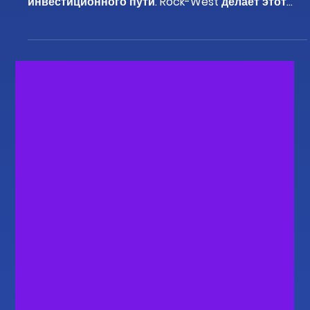
важная часть вашего трейдингового или
инвестиционного пути. Rock-West делает этот
процесс простым и безопасным. Независимо от
того, выводите ли вы прибыль или переводите
средства на другой счет, Rock-West предлагает
несколько вариантов вывода, разработанных
для вашего удобства. Независимо от того, хотите
ли вы вывести средства через криптовалюту,
банковский перевод или местного платежного
агента, процесс на Rock-West быстрый и простой