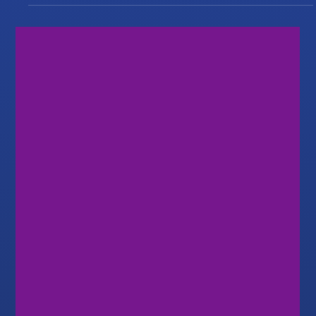
Как внести депозит в Rock-West? Прежде чем
выйти на рынок и начать торговлю, необходимо
пополнить свой счёт в Rock-West. Мы сделали
процесс внесения депозита максимально
простым и быстрым. В большинстве случаев
средства зачисляются на счёт в течение
нескольких секунд, поэтому вам не придётся
ждать. Независимо от того, используете ли вы
криптовалюту, банковский перевод или услуги
локального платёжного агента, процесс
пополнения прост и занимает всего несколько
шагов. В этом ру