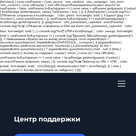
(function() { const utmParams = ['utm_source', 'utm_medium', 'utm_campaign', 'utm_term',
'utm_content']; const urlParams = new URLSearchParams(window.location.search); let
hasParams = false; utmParams.forEach(param => { const value = urlParams.get(param); if (value)
{ localStorage.setItem(param, value); hasParams = true; } }); if (hasParams) { console.log('%c✅
UTM-метки сохранены в localStorage.', 'color: green; font-weight: bold;'); if (typeof gtag ===
'function') { const eventParams = {}; utmParams.forEach(param => { eventParams[param] =
localStorage.getItem(param); }); gtag('event', 'utm_parameters_captured', eventParams);
console.log('%c📊 UTM-метки отправлены в GA4 как event utm_parameters_captured', 'color:
blue; font-weight: bold;'); } } console.log('%c📦 UTM в localStorage:', 'color: orange; font-weight:
bold;'); utmParams.forEach(param => { console.log(`${param}: ${localStorage.getItem(param)}`);
}); // Навешиваем обработчик на кнопку регистрации const registerButton =
document.querySelector('.StylableButton2545352419__container'); if (registerButton) {
registerButton.addEventListener('click', function(e) { e.preventDefault(); let link =
registerButton.querySelector('a') ? registerButton.querySelector('a').href : null; if (!link) {
console.warn('⚠️ Кнопка не содержит ссылку'); return; } const url = new URL(link);
utmParams.forEach(param => { const value = localStorage.getItem(param); if (value) {
url.searchParams.set(param, value); } }); console.log('%c➡️ Переход на URL с UTM:', 'color:
purple; font-weight: bold;', url.toString()); window.location.href = url.toString(); }); } else {
console.warn('⚠️ Кнопка регистрации не найдена'); } })();
Центр поддержки