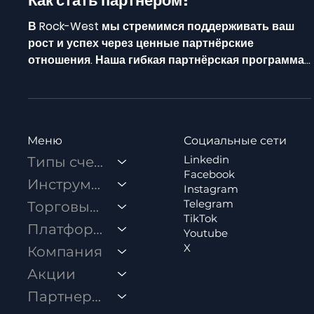
Партнерство
Как стать партнёром?
В Rock-West мы стремимся поддерживать ваш
рост и успех через ценные партнёрские
отношения. Наша гибкая партнёрская программа
открывает широкие возможности для развития
вашего бизнеса и получения значительных
вознаграждений. Независимо от того, интересуют
ли вас бонусы за объёмы, индивидуально
Социальные сети
Меню
разработанные схемы комиссионных или
Linkedin
комбинированные варианты вознаграждения,
Типы счетов
Facebook
Rock-West предлагает решения, максимально
Инструменты
Instagram
соответствующие вашим целям и задачам.
Telegram
Торговые условия
Ключевые преимущества пар
TikTok
Платформы
Youtube
X
Компания
Акции