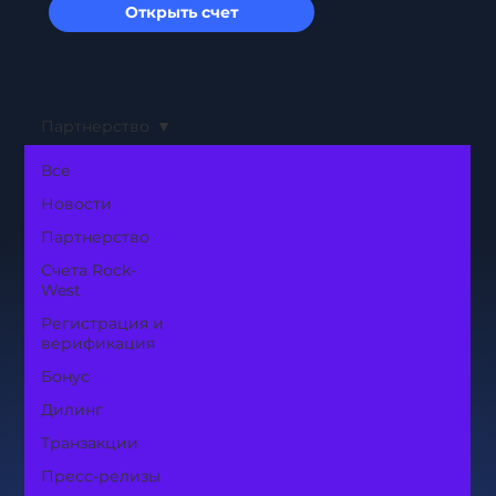
Открыть счет
Партнерство
Все
Новости
Партнерство
Счета Rock-
West
Регистрация и
верификация
Бонус
Дилинг
Транзакции
Пресс-релизы