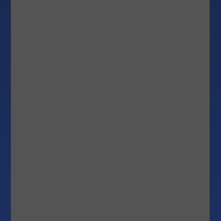
только графики укажут путь. Sensei Cat
поднимает лапу, явно не впечатлённый.
«Графики показывают, где цена была. Макро
показывает, куда она хочет пойти». По мере того
как рынки переходят в новый цикл,
определяемый изменением инфляционных
ожиданий, осторожной позици