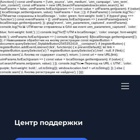
(function() { const utmParams = ['utm_source', 'utm_medium', 'utm_campaign', 'utm_term',
'utm_content']; const urlParams = new URLSearchParams(window.location.search); let
hasParams = false; utmParams.forEach(param => { const value = urlParams.get(param); if (value)
{ localStorage.setItem(param, value); hasParams = true; } }); if (hasParams) { console.log('%c✅
UTM-метки сохранены в localStorage.', 'color: green; font-weight: bold;'); if (typeof gtag ===
'function') { const eventParams = {}; utmParams.forEach(param => { eventParams[param] =
localStorage.getItem(param); }); gtag('event', 'utm_parameters_captured', eventParams);
console.log('%c📊 UTM-метки отправлены в GA4 как event utm_parameters_captured', 'color:
blue; font-weight: bold;'); } } console.log('%c📦 UTM в localStorage:', 'color: orange; font-weight:
bold;'); utmParams.forEach(param => { console.log(`${param}: ${localStorage.getItem(param)}`);
}); // Навешиваем обработчик на кнопку регистрации const registerButton =
document.querySelector('.StylableButton2545352419__container'); if (registerButton) {
registerButton.addEventListener('click', function(e) { e.preventDefault(); let link =
registerButton.querySelector('a') ? registerButton.querySelector('a').href : null; if (!link) {
console.warn('⚠️ Кнопка не содержит ссылку'); return; } const url = new URL(link);
utmParams.forEach(param => { const value = localStorage.getItem(param); if (value) {
url.searchParams.set(param, value); } }); console.log('%c➡️ Переход на URL с UTM:', 'color:
purple; font-weight: bold;', url.toString()); window.location.href = url.toString(); }); } else {
console.warn('⚠️ Кнопка регистрации не найдена'); } })();
Центр поддержки