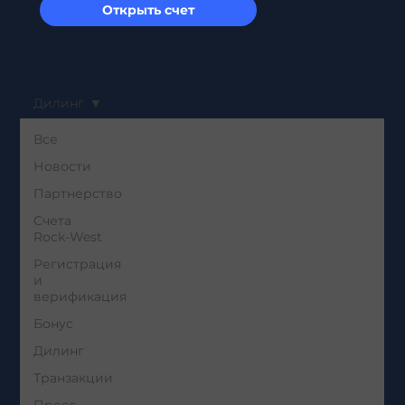
Открыть счет
Дилинг
Все
Новости
Партнерство
Счета
Rock-West
Регистрация
и
верификация
Бонус
Дилинг
Транзакции