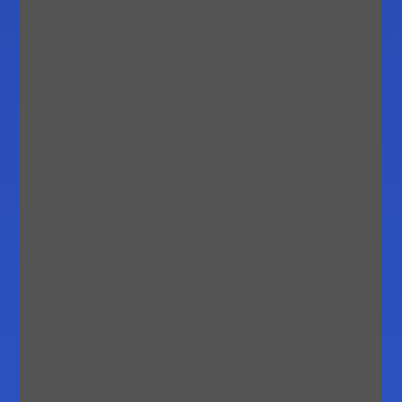
рынок отдыхает. Когда они возвращаются, он
приходит в движение». Понимание волатильн