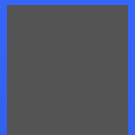
Размышления | Rock-West
Каждый декабрь приглашает к паузе. Экраны
затихают, календари замедляются, и на первый
план выходит осмысление. Эти итоги года на
рынке — не о прогнозах и не о хайпе. Речь идёт о
понимании того, что на самом деле показал нам
прошедший год. Рынки, как и люди, оставляют
после себя истории. Некоторые из них правдивы.
Некоторые превращаются в торговые мифы,
которые мы повторяем, не задавая вопросов.
Оглядываясь назад, эти итоги года на рынке
подчёркивают реальность за заголовками