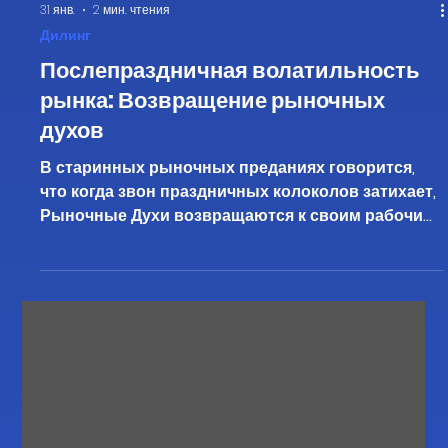
31 янв.
2 мин. чтения
Дилинг
Послепраздничная волатильность
рынка: Возвращение рыночных
духов
В старинных рыночных преданиях говорится,
что когда звон праздничных колоколов затихает,
Рыночные Духи возвращаются к своим рабочим
столам. Они приходят не тихо, а с силой, неся
отложенные ордера, обновлённый капитал и
заострённые намерения. Именно в этот момент
пробуждается Послепраздничная Волатильность
Рынка. Sensei Cat наблюдает за этим спокойно.
«Когда трейдеры празднуют, — говорит он, —