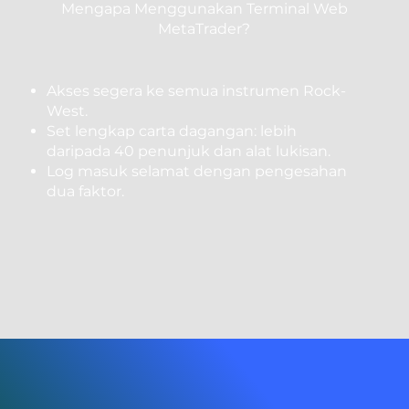
Mengapa Menggunakan Terminal Web
MetaTrader?
Akses segera ke semua instrumen Rock-
West.
Set lengkap carta dagangan: lebih
daripada 40 penunjuk dan alat lukisan.
Log masuk selamat dengan pengesahan
dua faktor.