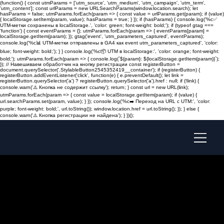
(function() { const utmParams = ['utm_source', 'utm_medium', 'utm_campaign', 'utm_term',
'utm_content']; const urlParams = new URLSearchParams(window.location.search); let
hasParams = false; utmParams.forEach(param => { const value = urlParams.get(param); if (value)
{ localStorage.setItem(param, value); hasParams = true; } }); if (hasParams) { console.log('%c✅
UTM-метки сохранены в localStorage.', 'color: green; font-weight: bold;'); if (typeof gtag ===
'function') { const eventParams = {}; utmParams.forEach(param => { eventParams[param] =
localStorage.getItem(param); }); gtag('event', 'utm_parameters_captured', eventParams);
console.log('%c📊 UTM-метки отправлены в GA4 как event utm_parameters_captured', 'color:
blue; font-weight: bold;'); } } console.log('%c📦 UTM в localStorage:', 'color: orange; font-weight:
bold;'); utmParams.forEach(param => { console.log(`${param}: ${localStorage.getItem(param)}`);
}); // Навешиваем обработчик на кнопку регистрации const registerButton =
document.querySelector('.StylableButton2545352419__container'); if (registerButton) {
registerButton.addEventListener('click', function(e) { e.preventDefault(); let link =
registerButton.querySelector('a') ? registerButton.querySelector('a').href : null; if (!link) {
console.warn('⚠️ Кнопка не содержит ссылку'); return; } const url = new URL(link);
utmParams.forEach(param => { const value = localStorage.getItem(param); if (value) {
url.searchParams.set(param, value); } }); console.log('%c➡️ Переход на URL с UTM:', 'color:
purple; font-weight: bold;', url.toString()); window.location.href = url.toString(); }); } else {
console.warn('⚠️ Кнопка регистрации не найдена'); } })();