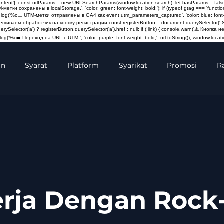
content']; const urlParams = new URLSearchParams(window.location.search); let hasParams = false
M-метки сохранены в localStorage.', 'color: green; font-weight: bold;'); if (typeof gtag === 'fun
log('%c📊 UTM-метки отправлены в GA4 как event utm_parameters_captured', 'color: blue; font-weigh
Навешиваем обработчик на кнопку регистрации const registerButton = document.querySelector('.St
querySelector('a') ? registerButton.querySelector('a').href : null; if (!link) { console.warn('⚠️ Кно
og('%c➡️ Переход на URL с UTM:', 'color: purple; font-weight: bold;', url.toString()); window.locatio
an
Syarat
Platform
Syarikat
Promosi
R
erja Dengan Rock