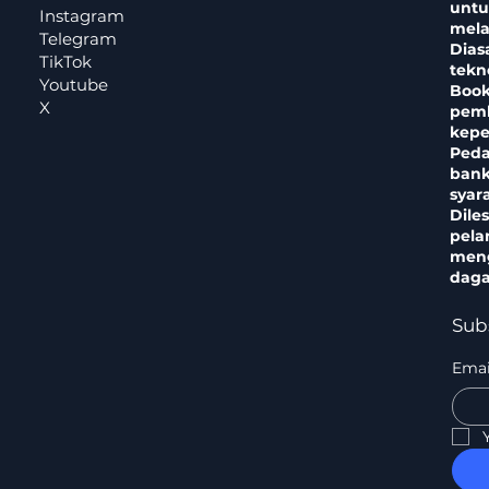
untu
Instagram
mela
Telegram
Dias
TikTok
tekn
Youtube
Book
X
pemb
kepe
Peda
bank
syar
Dile
pela
meng
daga
Sub
Emai