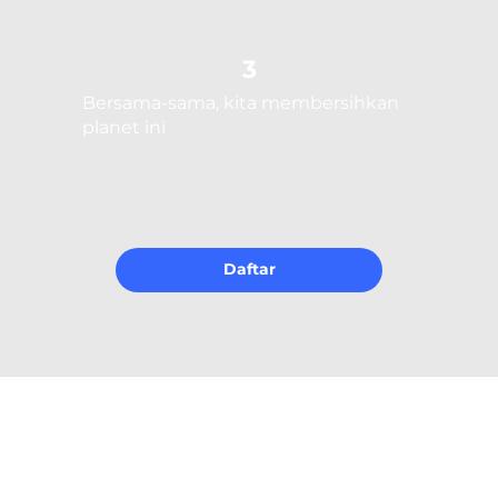
3
Bersama-sama, kita membersihkan
planet ini
Daftar