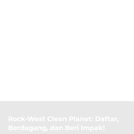
Tidak perlu menjadi pakar dagangan —
setiap pendaftaran secara langsung
menyumbang kepada pengurangan sisa
plastik.
Lihat Kesan yang Semakin Meningkat
Lebih ramai orang mendaftar, lebih banyak
plastik yang dibersihkan dari alam sekitar.
Bersama-sama, kita boleh membuat
perubahan sebenar.
Rock-West Clean Planet: Daftar,
Berdagang, dan Beri Impak!