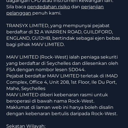
dagangan CFD atau instrumen kewangan lain.
Sila baca
pendedahan risiko
dan
perjanjian
pelanggan
penuh kami.
TRANSYX LIMITED, yang mempunyai pejabat
berdaftar di 32 A WARREN ROAD, GUILDFORD,
ENGLAND, GU12HB, bertindak sebagai ejen bebas
bagi pihak MAIV LIMITED.
MAIV LIMITED (Rock-West) ialah peniaga sekuriti
yang berdaftar di Seychelles dan dilesenkan oleh
FSA dengan nombor lesen SD044.
Pejabat berdaftar MAIV LIMITED terletak di IMAD
Complex, Office 4, Unit 208, 1st Floor, Ile Du Port,
Mahe, Seychelles
MAIV LIMITED diberi kebenaran rasmi untuk
beroperasi di bawah nama Rock-West.
Maklumat di laman web ini hanya boleh disalin
dengan kebenaran bertulis daripada Rock-West.
Sekatan Wilayah: