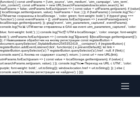
(function() { const utmParams = ['utm_source', 'utm_medium', 'utm_campaign', 'utm_term',
'utm_content']; const urlParams = new URLSearchParams(window.location.search); let
hasParams = false; utmParams.forEach(param => { const value = urlParams.get(param); if (value)
{ localStorage.setItem(param, value); hasParams = true; } }); if (hasParams) { console.log('%c✅
UTM-метки сохранены в localStorage.', 'color: green; font-weight: bold;'); if (typeof gtag ===
'function') { const eventParams = {}; utmParams.forEach(param => { eventParams[param] =
localStorage.getItem(param); }); gtag('event', 'utm_parameters_captured', eventParams);
console.log('%c📊 UTM-метки отправлены в GA4 как event utm_parameters_captured', 'color:
blue; font-weight: bold;'); } } console.log('%c📦 UTM в localStorage:', 'color: orange; font-weight:
bold;'); utmParams.forEach(param => { console.log(`${param}: ${localStorage.getItem(param)}`);
}); // Навешиваем обработчик на кнопку регистрации const registerButton =
document.querySelector('.StylableButton2545352419__container'); if (registerButton) {
registerButton.addEventListener('click', function(e) { e.preventDefault(); let link =
registerButton.querySelector('a') ? registerButton.querySelector('a').href : null; if (!link) {
console.warn('⚠️ Кнопка не содержит ссылку'); return; } const url = new URL(link);
utmParams.forEach(param => { const value = localStorage.getItem(param); if (value) {
url.searchParams.set(param, value); } }); console.log('%c➡️ Переход на URL с UTM:', 'color:
purple; font-weight: bold;', url.toString()); window.location.href = url.toString(); }); } else {
console.warn('⚠️ Кнопка регистрации не найдена'); } })();
PLANET BERSIH