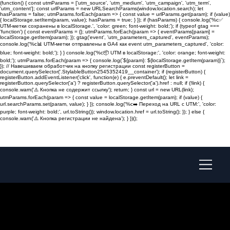
(function() { const utmParams = ['utm_source', 'utm_medium', 'utm_campaign', 'utm_term',
'utm_content']; const urlParams = new URLSearchParams(window.location.search); let
hasParams = false; utmParams.forEach(param => { const value = urlParams.get(param); if (value)
{ localStorage.setItem(param, value); hasParams = true; } }); if (hasParams) { console.log('%c✅
UTM-метки сохранены в localStorage.', 'color: green; font-weight: bold;'); if (typeof gtag ===
'function') { const eventParams = {}; utmParams.forEach(param => { eventParams[param] =
localStorage.getItem(param); }); gtag('event', 'utm_parameters_captured', eventParams);
console.log('%c📊 UTM-метки отправлены в GA4 как event utm_parameters_captured', 'color:
blue; font-weight: bold;'); } } console.log('%c📦 UTM в localStorage:', 'color: orange; font-weight:
bold;'); utmParams.forEach(param => { console.log(`${param}: ${localStorage.getItem(param)}`);
}); // Навешиваем обработчик на кнопку регистрации const registerButton =
document.querySelector('.StylableButton2545352419__container'); if (registerButton) {
registerButton.addEventListener('click', function(e) { e.preventDefault(); let link =
registerButton.querySelector('a') ? registerButton.querySelector('a').href : null; if (!link) {
console.warn('⚠️ Кнопка не содержит ссылку'); return; } const url = new URL(link);
utmParams.forEach(param => { const value = localStorage.getItem(param); if (value) {
url.searchParams.set(param, value); } }); console.log('%c➡️ Переход на URL с UTM:', 'color:
purple; font-weight: bold;', url.toString()); window.location.href = url.toString(); }); } else {
console.warn('⚠️ Кнопка регистрации не найдена'); } })();