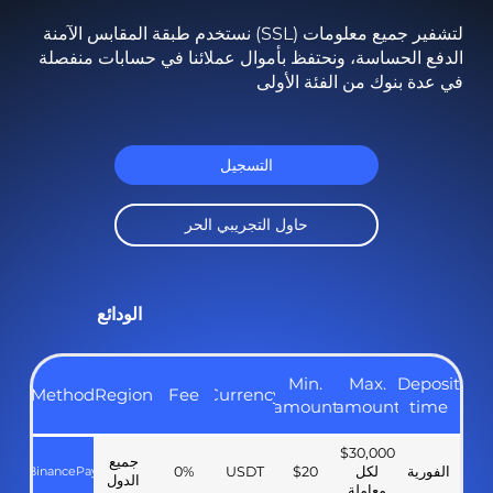
نستخدم طبقة المقابس الآمنة (SSL) لتشفير جميع معلومات
الدفع الحساسة، ونحتفظ بأموال عملائنا في حسابات منفصلة
في عدة بنوك من الفئة الأولى
التسجيل
حاول التجريبي الحر
الودائع
Min.
Max.
Deposit
Method
Region
Fee
Currency
amount
amount
time
$30,000
جميع
الفورية
لكل
$20
USDT
0%
BinancePay
الدول
معاملة