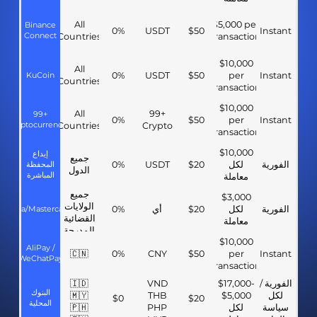
All
$5,000 per
Binance
0%
USDT
$50
Instant
Connect
Countries
transaction
$10,000
All
KuCoin
0%
USDT
$50
per
Instant
Countries
transaction
$10,000
All
99+
99+
0%
$50
per
Instant
Cryptocurrencies
Countries
Crypto
transaction
$10,000
إيداع
جميع
الفورية
لكل
$20
USDT
0%
المحفظة
الدول
المباشرة
معاملة
جميع
$3,000
الولايات
الفورية
لكل
$20
أي
0%
Visa/Mastercard
القضائية
معاملة
المدرجة
$10,000
في
AliPay /
🇨🇳
0%
CNY
$50
per
Instant
القائمة
WeChatPay
transaction
الأبيض
الفورية /
$17,000-
VND
🇮🇩
البنوك
لكل
$5,000
THB
🇲🇾
$0
$20
المحلية
سياسة
لكل
PHP
🇵🇭