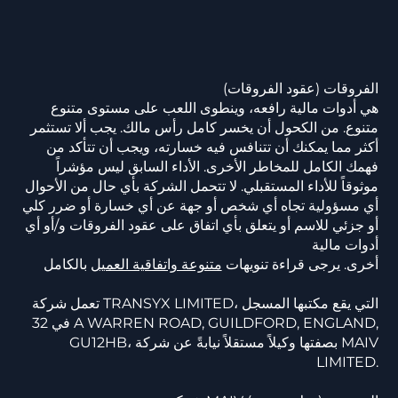
الفروقات (عقود الفروقات)
هي أدوات مالية رافعه، وينطوى اللعب على مستوى متنوع
متنوع. من الكحول أن يخسر كامل رأس مالك. يجب ألا تستثمر
أكثر مما يمكنك أن تتنافس فيه خسارته، ويجب أن تتأكد من
فهمك الكامل للمخاطر الأخرى. الأداء السابق ليس مؤشراً
موثوقاً للأداء المستقبلي. لا تتحمل الشركة بأي حال من الأحوال
أي مسؤولية تجاه أي شخص أو جهة عن أي خسارة أو ضرر كلي
أو جزئي للاسم أو يتعلق بأي اتفاق على عقود الفروقات و/أو أي
أدوات مالية
أخرى. يرجى قراءة تنويهات
متنوعة واتفاقية العميل
بالكامل
تعمل شركة TRANSYX LIMITED، التي يقع مكتبها المسجل
في 32 A WARREN ROAD, GUILDFORD, ENGLAND,
GU12HB، بصفتها وكيلاً مستقلاً نيابةً عن شركة MAIV
LIMITED.