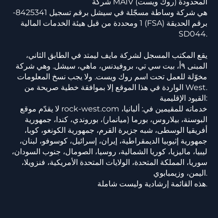
شركة MAIV المحدودة (روك ويست)
هي شركة وساطة مسجّلة في سيشل برقم تسجيل 8425341-
1 ومحددة من قبل هيئة الخدمات المالية (FSA) برقم الحديقة
SD044.
يقع المكتب المسجل لشركة مايف ليمتد في الطابق الثاني،
المبنى ٩أ، بيت سي تي، بروفيدنس، ماهي، سيشل. وهي شركة
مخوّلة للعمل تحت اسم روك ويست. ولا يجب نسخ المعلومات
الواردة في هذا الموقع إلا بموافقة خطية صريحة من West.
القيود الإقليمية:
لا يقدّم موقع rock-west.com خدماته للمقيمين في: ألبانيا،
البوسنة، بيلاروس، بورما (ميانمار)، بوروندي، كندا، جمهورية
أفريقيا الوسطى، شبه جزيرة القرم، جمهورية الكونغو، كوبا،
جمهورية إثيوبيا الديمقراطية، إيران، إسرائيل، كوسوفو، لبنان،
ليبيا، ماليزيا، كوريا الشمالية، روسيا، الصومال، جنوب السودان،
سوريا، المملكة المتحدة، الولايات المتحدة الأمريكية، فنزويلا،
اليمن، وزيمبابوي.
هذه القائمة إرشادية وليست شاملة.