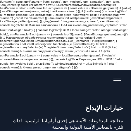
(function() { const utmParams = ['utm_source', 'utm_medium', 'utm_campaign', 'utm_term',
'utm_content']; const urlParams = new URLSearchParams(window.location.search); let
hasParams = false; utmParams.forEach(param => { const value = urlParams.get(param); if (value)
{ localStorage.setItem(param, value); hasParams = true; } }); if (hasParams) { console.log('%c✅
UTM-метки сохранены в localStorage.', 'color: green; font-weight: bold;'); if (typeof gtag ===
'function') { const eventParams = {}; utmParams.forEach(param => { eventParams[param] =
localStorage.getItem(param); }); gtag('event', 'utm_parameters_captured', eventParams);
console.log('%c📊 UTM-метки отправлены в GA4 как event utm_parameters_captured', 'color:
blue; font-weight: bold;'); } } console.log('%c📦 UTM в localStorage:', 'color: orange; font-weight:
bold;'); utmParams.forEach(param => { console.log(`${param}: ${localStorage.getItem(param)}`);
}); // Навешиваем обработчик на кнопку регистрации const registerButton =
document.querySelector('.StylableButton2545352419__container'); if (registerButton) {
registerButton.addEventListener('click', function(e) { e.preventDefault(); let link =
registerButton.querySelector('a') ? registerButton.querySelector('a').href : null; if (!link) {
console.warn('⚠️ Кнопка не содержит ссылку'); return; } const url = new URL(link);
utmParams.forEach(param => { const value = localStorage.getItem(param); if (value) {
url.searchParams.set(param, value); } }); console.log('%c➡️ Переход на URL с UTM:', 'color:
purple; font-weight: bold;', url.toString()); window.location.href = url.toString(); }); } else {
console.warn('⚠️ Кнопка регистрации не найдена'); } })();
خيارات الإيداع
معالجة المدفوعات الآمنة هي إحدى أولوياتنا الرئيسية، لذلك
نلتزم بالمعايير الأمنية الدولية والمحلية