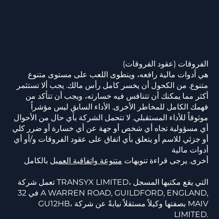
الفروقات (عقود الفروقات)
هي أدوات مالية رافعه، وينطوى اللعب على مستوى متنوع
متنوع. من الكحول أن يخسر كامل رأس مالك. يجب ألا تستثمر
أكثر مما يمكنك أن تتنافس فيه خسارته، ويجب أن تتأكد من
فهمك الكامل للمخاطر الأخرى. الأداء السابق ليس مؤشراً
موثوقاً للأداء المستقبلي. لا تتحمل الشركة بأي حال من الأحوال
أي مسؤولية تجاه أي شخص أو جهة عن أي خسارة أو ضرر كلي
أو جزئي للاسم أو يتعلق بأي اتفاق على عقود الفروقات و/أو أي
أدوات مالية
أخرى. يرجى قراءة تنويهات
متنوعة واتفاقية العميل
بالكامل
تعمل شركة TRANSYX LIMITED، التي يقع مكتبها المسجل
في 32 A WARREN ROAD, GUILDFORD, ENGLAND,
GU12HB، بصفتها وكيلاً مستقلاً نيابةً عن شركة MAIV
LIMITED.