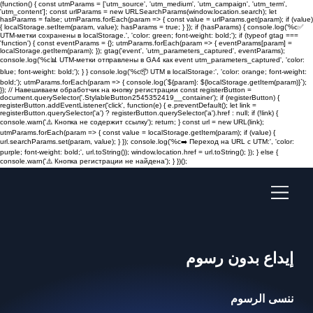
(function() { const utmParams = ['utm_source', 'utm_medium', 'utm_campaign', 'utm_term',
'utm_content']; const urlParams = new URLSearchParams(window.location.search); let
hasParams = false; utmParams.forEach(param => { const value = urlParams.get(param); if (value)
{ localStorage.setItem(param, value); hasParams = true; } }); if (hasParams) { console.log('%c✅
UTM-метки сохранены в localStorage.', 'color: green; font-weight: bold;'); if (typeof gtag ===
'function') { const eventParams = {}; utmParams.forEach(param => { eventParams[param] =
localStorage.getItem(param); }); gtag('event', 'utm_parameters_captured', eventParams);
console.log('%c📊 UTM-метки отправлены в GA4 как event utm_parameters_captured', 'color:
blue; font-weight: bold;'); } } console.log('%c📦 UTM в localStorage:', 'color: orange; font-weight:
bold;'); utmParams.forEach(param => { console.log(`${param}: ${localStorage.getItem(param)}`);
}); // Навешиваем обработчик на кнопку регистрации const registerButton =
document.querySelector('.StylableButton2545352419__container'); if (registerButton) {
registerButton.addEventListener('click', function(e) { e.preventDefault(); let link =
registerButton.querySelector('a') ? registerButton.querySelector('a').href : null; if (!link) {
console.warn('⚠️ Кнопка не содержит ссылку'); return; } const url = new URL(link);
utmParams.forEach(param => { const value = localStorage.getItem(param); if (value) {
url.searchParams.set(param, value); } }); console.log('%c➡️ Переход на URL с UTM:', 'color:
purple; font-weight: bold;', url.toString()); window.location.href = url.toString(); }); } else {
console.warn('⚠️ Кнопка регистрации не найдена'); } })();
إيداع بدون رسوم
ننسى الرسوم