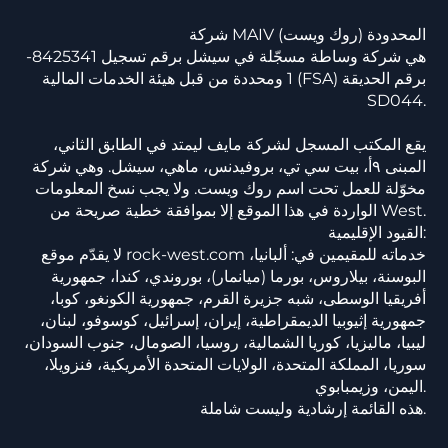
شركة MAIV المحدودة (روك ويست)
هي شركة وساطة مسجّلة في سيشل برقم تسجيل 8425341-
1 ومحددة من قبل هيئة الخدمات المالية (FSA) برقم الحديقة
SD044.
يقع المكتب المسجل لشركة مايف ليمتد في الطابق الثاني،
المبنى ٩أ، بيت سي تي، بروفيدنس، ماهي، سيشل. وهي شركة
مخوّلة للعمل تحت اسم روك ويست. ولا يجب نسخ المعلومات
الواردة في هذا الموقع إلا بموافقة خطية صريحة من West.
القيود الإقليمية:
لا يقدّم موقع rock-west.com خدماته للمقيمين في: ألبانيا،
البوسنة، بيلاروس، بورما (ميانمار)، بوروندي، كندا، جمهورية
أفريقيا الوسطى، شبه جزيرة القرم، جمهورية الكونغو، كوبا،
جمهورية إثيوبيا الديمقراطية، إيران، إسرائيل، كوسوفو، لبنان،
ليبيا، ماليزيا، كوريا الشمالية، روسيا، الصومال، جنوب السودان،
سوريا، المملكة المتحدة، الولايات المتحدة الأمريكية، فنزويلا،
اليمن، وزيمبابوي.
هذه القائمة إرشادية وليست شاملة.