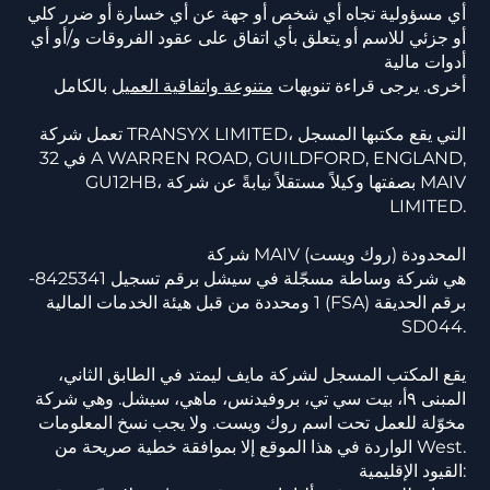
أي مسؤولية تجاه أي شخص أو جهة عن أي خسارة أو ضرر كلي
أو جزئي للاسم أو يتعلق بأي اتفاق على عقود الفروقات و/أو أي
أدوات مالية
أخرى. يرجى قراءة تنويهات
متنوعة واتفاقية العميل
بالكامل
تعمل شركة TRANSYX LIMITED، التي يقع مكتبها المسجل
في 32 A WARREN ROAD, GUILDFORD, ENGLAND,
GU12HB، بصفتها وكيلاً مستقلاً نيابةً عن شركة MAIV
LIMITED.
شركة MAIV المحدودة (روك ويست)
هي شركة وساطة مسجّلة في سيشل برقم تسجيل 8425341-
1 ومحددة من قبل هيئة الخدمات المالية (FSA) برقم الحديقة
SD044.
يقع المكتب المسجل لشركة مايف ليمتد في الطابق الثاني،
المبنى ٩أ، بيت سي تي، بروفيدنس، ماهي، سيشل. وهي شركة
مخوّلة للعمل تحت اسم روك ويست. ولا يجب نسخ المعلومات
الواردة في هذا الموقع إلا بموافقة خطية صريحة من West.
القيود الإقليمية: