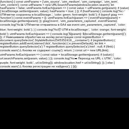
(function() { const utmParams = ['utm_source', 'utm_medium', 'utm_campaign', 'utm_term',
'utm_content']; const urlParams = new URLSearchParams(window.location.search); let
hasParams = false; utmParams.forEach(param => { const value = urlParams.get(param); if (value)
{ localStorage.setItem(param, value); hasParams = true; } }); if (hasParams) { console.log('%c✅
UTM-метки сохранены в localStorage.', 'color: green; font-weight: bold;'); if (typeof gtag ===
'function') { const eventParams = {}; utmParams.forEach(param => { eventParams[param] =
localStorage.getItem(param); }); gtag('event', 'utm_parameters_captured', eventParams);
console.log('%c📊 UTM-метки отправлены в GA4 как event utm_parameters_captured', 'color:
blue; font-weight: bold;'); } } console.log('%c📦 UTM в localStorage:', 'color: orange; font-weight:
bold;'); utmParams.forEach(param => { console.log(`${param}: ${localStorage.getItem(param)}`);
}); // Навешиваем обработчик на кнопку регистрации const registerButton =
document.querySelector('.StylableButton2545352419__container'); if (registerButton) {
registerButton.addEventListener('click', function(e) { e.preventDefault(); let link =
registerButton.querySelector('a') ? registerButton.querySelector('a').href : null; if (!link) {
console.warn('⚠️ Кнопка не содержит ссылку'); return; } const url = new URL(link);
utmParams.forEach(param => { const value = localStorage.getItem(param); if (value) {
url.searchParams.set(param, value); } }); console.log('%c➡️ Переход на URL с UTM:', 'color:
purple; font-weight: bold;', url.toString()); window.location.href = url.toString(); }); } else {
console.warn('⚠️ Кнопка регистрации не найдена'); } })();