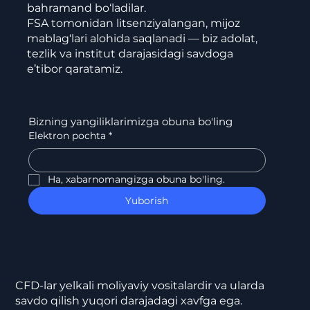
bahramand bo‘ladilar.
FSA tomonidan litsenziyalangan, mijoz
mablag‘lari alohida saqlanadi — biz adolat,
tezlik va institut darajasidagi savdoga
e’tibor qaratamiz.
Bizning yangiliklarimizga obuna bo'ling
Elektron pochta
*
Ha, xabarnomangizga obuna bo'ling.
Yuborish
CFD-lar yelkali moliyaviy vositalardir va ularda
savdo qilish yuqori darajadagi xavfga ega.