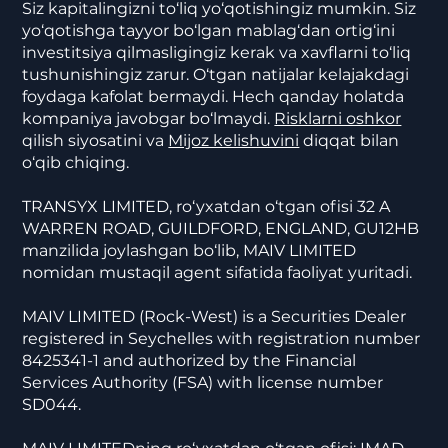
Siz kapitalingizni to‘liq yo‘qotishingiz mumkin. Siz
yo‘qotishga tayyor bo‘lgan mablag‘dan ortig‘ini
investitsiya qilmasligingiz kerak va xavflarni to‘liq
tushunishingiz zarur. O‘tgan natijalar kelajakdagi
foydaga kafolat bermaydi. Hech qanday holatda
kompaniya javobgar bo‘lmaydi.
Risklarni oshkor
qilish siyosatini va
Mijoz kelishuvini
diqqat bilan
o‘qib chiqing.
TRANSYX LIMITED, ro‘yxatdan o‘tgan ofisi 32 A
WARREN ROAD, GUILDFORD, ENGLAND, GU12HB
manzilida joylashgan bo‘lib, MAIV LIMITED
nomidan mustaqil agent sifatida faoliyat yuritadi.
MAIV LIMITED (Rock-West) is a Securities Dealer
registered in Seychelles with registration number
8425341-1 and authorized by the Financial
Services Authority (FSA) with license number
SD044.