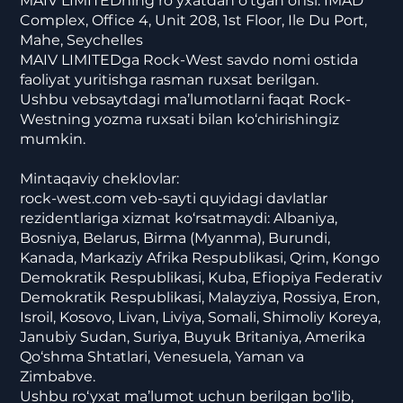
MAIV LIMITEDning ro‘yxatdan o‘tgan ofisi: IMAD
Complex, Office 4, Unit 208, 1st Floor, Ile Du Port,
Mahe, Seychelles
MAIV LIMITEDga Rock-West savdo nomi ostida
faoliyat yuritishga rasman ruxsat berilgan.
Ushbu vebsaytdagi ma’lumotlarni faqat Rock-
Westning yozma ruxsati bilan ko‘chirishingiz
mumkin.
Mintaqaviy cheklovlar:
rock-west.com veb-sayti quyidagi davlatlar
rezidentlariga xizmat ko‘rsatmaydi: Albaniya,
Bosniya, Belarus, Birma (Myanma), Burundi,
Kanada, Markaziy Afrika Respublikasi, Qrim, Kongo
Demokratik Respublikasi, Kuba, Efiopiya Federativ
Demokratik Respublikasi, Malayziya, Rossiya, Eron,
Isroil, Kosovo, Livan, Liviya, Somali, Shimoliy Koreya,
Janubiy Sudan, Suriya, Buyuk Britaniya, Amerika
Qo‘shma Shtatlari, Venesuela, Yaman va
Zimbabve.
Ushbu ro‘yxat ma’lumot uchun berilgan bo‘lib,