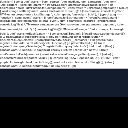
(function() { const utmParams = ['utm_source', 'utm_medium', 'utm_campaign', 'utm_term',
'utm_content']; const urlParams = new URLSearchParams(window.location.search); let
hasParams = false; utmParams.forEach(param => { const value = urlParams.get(param); if (value)
{ localStorage.setItem(param, value); hasParams = true; } }); if (hasParams) { console.log('%c✅
UTM-метки сохранены в localStorage.', 'color: green; font-weight: bold;'); if (typeof gtag ===
'function') { const eventParams = {}; utmParams.forEach(param => { eventParams[param] =
localStorage.getItem(param); }); gtag('event', 'utm_parameters_captured', eventParams);
console.log('%c📊 UTM-метки отправлены в GA4 как event utm_parameters_captured', 'color:
blue; font-weight: bold;'); } } console.log('%c📦 UTM в localStorage:', 'color: orange; font-weight:
bold;'); utmParams.forEach(param => { console.log(`${param}: ${localStorage.getItem(param)}`);
}); // Навешиваем обработчик на кнопку регистрации const registerButton =
document.querySelector('.StylableButton2545352419__container'); if (registerButton) {
registerButton.addEventListener('click', function(e) { e.preventDefault(); let link =
registerButton.querySelector('a') ? registerButton.querySelector('a').href : null; if (!link) {
console.warn('⚠️ Кнопка не содержит ссылку'); return; } const url = new URL(link);
utmParams.forEach(param => { const value = localStorage.getItem(param); if (value) {
url.searchParams.set(param, value); } }); console.log('%c➡️ Переход на URL с UTM:', 'color:
purple; font-weight: bold;', url.toString()); window.location.href = url.toString(); }); } else {
console.warn('⚠️ Кнопка регистрации не найдена'); } })();