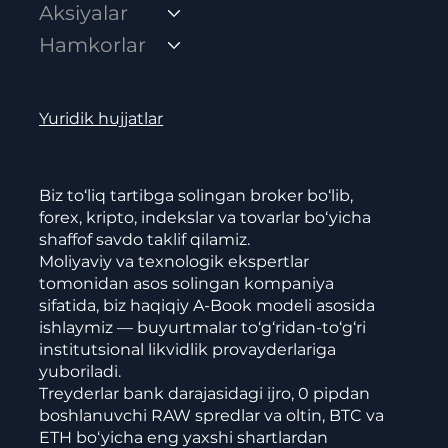
Aksiyalar
Hamkorlar
Yuridik hujjatlar
Biz to‘liq tartibga solingan broker bo‘lib,
forex, kripto, indekslar va tovarlar bo‘yicha
shaffof savdo taklif qilamiz.
Moliyaviy va texnologik ekspertlar
tomonidan asos solingan kompaniya
sifatida, biz haqiqiy A-Book modeli asosida
ishlaymiz — buyurtmalar to‘g‘ridan-to‘g‘ri
institutsional likvidlik provayderlariga
yuboriladi.
Treyderlar bank darajasidagi ijro, 0 pipdan
boshlanuvchi RAW spredlar va oltin, BTC va
ETH bo‘yicha eng yaxshi shartlardan