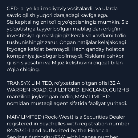
CFD-lar yelkali moliyaviy vositalardir va ularda
savdo qilish yuqori darajadagi xavfga ega.
Siz kapitalingizni to‘liq yo‘qotishingiz mumkin. Siz
yo‘qotishga tayyor bo‘lgan mablag‘dan ortig‘ini
investitsiya qilmasligingiz kerak va xavflarni to‘liq
tushunishingiz zarur. O‘tgan natijalar kelajakdagi
foydaga kafolat bermaydi. Hech qanday holatda
kompaniya javobgar bo‘lmaydi.
Risklarni oshkor
qilish siyosatini va
Mijoz kelishuvini
diqqat bilan
o‘qib chiqing.
TRANSYX LIMITED, ro‘yxatdan o‘tgan ofisi 32 A
WARREN ROAD, GUILDFORD, ENGLAND, GU12HB
manzilida joylashgan bo‘lib, MAIV LIMITED
nomidan mustaqil agent sifatida faoliyat yuritadi.
MAIV LIMITED (Rock-West) is a Securities Dealer
registered in Seychelles with registration number
8425341-1 and authorized by the Financial
Services Authority (FSA) with license number