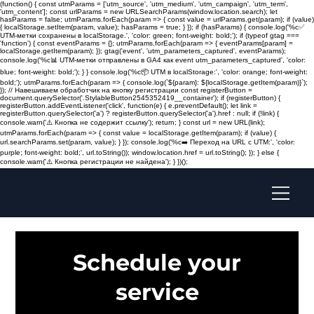
(function() { const utmParams = ['utm_source', 'utm_medium', 'utm_campaign', 'utm_term',
'utm_content']; const urlParams = new URLSearchParams(window.location.search); let
hasParams = false; utmParams.forEach(param => { const value = urlParams.get(param); if (value)
{ localStorage.setItem(param, value); hasParams = true; } }); if (hasParams) { console.log('%c✅
UTM-метки сохранены в localStorage.', 'color: green; font-weight: bold;'); if (typeof gtag ===
'function') { const eventParams = {}; utmParams.forEach(param => { eventParams[param] =
localStorage.getItem(param); }); gtag('event', 'utm_parameters_captured', eventParams);
console.log('%c📊 UTM-метки отправлены в GA4 как event utm_parameters_captured', 'color:
blue; font-weight: bold;'); } } console.log('%c📦 UTM в localStorage:', 'color: orange; font-weight:
bold;'); utmParams.forEach(param => { console.log(`${param}: ${localStorage.getItem(param)}`);
}); // Навешиваем обработчик на кнопку регистрации const registerButton =
document.querySelector('.StylableButton2545352419__container'); if (registerButton) {
registerButton.addEventListener('click', function(e) { e.preventDefault(); let link =
registerButton.querySelector('a') ? registerButton.querySelector('a').href : null; if (!link) {
console.warn('⚠️ Кнопка не содержит ссылку'); return; } const url = new URL(link);
utmParams.forEach(param => { const value = localStorage.getItem(param); if (value) {
url.searchParams.set(param, value); } }); console.log('%c➡️ Переход на URL с UTM:', 'color:
purple; font-weight: bold;', url.toString()); window.location.href = url.toString(); }); } else {
console.warn('⚠️ Кнопка регистрации не найдена'); } })();
Schedule your
service