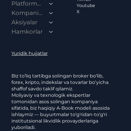
Platformalar
Youtube
X
Kompaniya
Aksiyalar
Hamkorlar
Yuridik hujjatlar
Biz to‘liq tartibga solingan broker bo‘lib,
forex, kripto, indekslar va tovarlar bo‘yicha
shaffof savdo taklif qilamiz.
Moliyaviy va texnologik ekspertlar
tomonidan asos solingan kompaniya
sifatida, biz haqiqiy A-Book modeli asosida
ishlaymiz — buyurtmalar to‘g‘ridan-to‘g‘ri
institutsional likvidlik provayderlariga
yuboriladi.