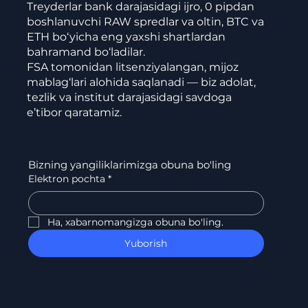
Treyderlar bank darajasidagi ijro, 0 pipdan
boshlanuvchi RAW spredlar va oltin, BTC va
ETH bo‘yicha eng yaxshi shartlardan
bahramand bo‘ladilar.
FSA tomonidan litsenziyalangan, mijoz
mablag‘lari alohida saqlanadi — biz adolat,
tezlik va institut darajasidagi savdoga
e’tibor qaratamiz.
Bizning yangiliklarimizga obuna bo'ling
Elektron pochta
*
Ha, xabarnomangizga obuna bo'ling.
Yuborish