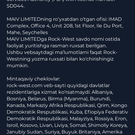
SD044.
MAIV LIMITEDning ro‘yxatdan o‘tgan ofisi: IMAD
Complex, Office 4, Unit 208, 1st Floor, Ile Du Port,
Mahe, Seychelles
MAIV LIMITEDga Rock-West savdo nomi ostida
faoliyat yuritishga rasman ruxsat berilgan.
Ushbu vebsaytdagi ma’lumotlarni faqat Rock-
Westning yozma ruxsati bilan ko‘chirishingiz
mumkin.
Mintaqaviy cheklovlar:
rock-west.com veb-sayti quyidagi davlatlar
rezidentlariga xizmat ko‘rsatmaydi: Albaniya,
Bosniya, Belarus, Birma (Myanma), Burundi,
Kanada, Markaziy Afrika Respublikasi, Qrim, Kongo
Demokratik Respublikasi, Kuba, Efiopiya Federativ
Demokratik Respublikasi, Malayziya, Rossiya, Eron,
Isroil, Kosovo, Livan, Liviya, Somali, Shimoliy Koreya,
Janubiy Sudan, Suriya, Buyuk Britaniya, Amerika