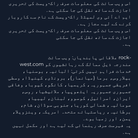
اس ویب سائٹ کی معلومات صرف راک-ویسٹ کی تحریری
اجازت کے ساتھ نقل کی جا سکتی ہے۔
ایم اے آئی وی لمیٹڈ راک-ویسٹ کے نام سے کاروبار
کرنے کے لیے مجاز ہے۔
اس ویب سائٹ کی معلومات صرف راک-ویسٹ کی تحریری
اجازت کے ساتھ نقل کی جا سکتی
ہے۔
علاقائی پابندیاں: ویب سائٹ rock-
west.com مندرجہ ذیل ممالک کے رہائشیوں کو
خدمات فراہم نہیں کرتی: البانیہ، بوسنیا،
بیلاروس، برما (میانمار)، برونڈی، کینیڈا، وسطی
افریقی جمہوریہ، کریمیا، کانگو، کیوبا، وفاقی
جمہوری جمہوریہ ایتھوپیا، ملائیشیا، روس،
ایران، اسرائیل، کوسوو، لبنان، لیبیا،
صومالیہ، شمالی کوریا، جنوبی سوڈان، شام،
برطانیہ، ریاستہائے متحدہ امریکہ، وینزویلا،
یمن، اور زمبابوے۔
یہ فہرست صرف رہنمائی کے لیے ہے اور مکمل نہیں
ہے۔