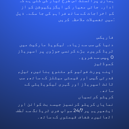
ہماری پرائسنگ اس طرح تیار کی گئی ہے کہ
ادارہ جاتی معیار کی ایگزیکیوشن کم از
کم اخراجات کے ساتھ فراہم کی جا سکے۔ ذیل
میں تفصیلات ملاحظہ کریں:
فاریکس
دنیا کی سب سے زیادہ لیکویڈ مارکیٹ میں
ٹریڈ کریں، بڑے کرنسی جوڑوں پر اسپریڈز
0 پِپس سے شروع۔
کموڈٹیز
اپنے پورٹ فولیو کو متنوع بنائیں، تیل،
قدرتی گیس اور قیمتی میٹلز کے ساتھ، سب
ٹائٹ اسپریڈز اور گہری لیکویڈیٹی کے
ساتھ۔
کرپٹو کرنسیاں
نمایاں کرپٹو کرنسیز جیسے بٹ کوائن اور
ایتھیریم پر 24/7 سواپ فری ٹریڈنگ سے لطف
اٹھائیں، شفاف قیمتوں کے ساتھ۔