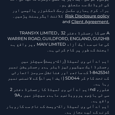
کی ٹریڈنگ سے متعلق ہو۔
براہ کرم ہماری مکمل رسک ڈسکلوزر پالیسی اور
Risk Disclosure policy
کلائنٹ ایگریمنٹ پڑھیں۔
and
Client Agreement.
TRANSYX LIMITED، جس کا رجسٹرڈ دفتر 32 A
WARREN ROAD, GUILDFORD, ENGLAND, GU12HB
پر واقع ہے، MAIV LIMITED کی جانب سے ایک آزاد
ایجنٹ کے طور پر کام کرتی ہے۔
ایم اے آئی وی لمیٹڈ (راک-ویسٹ) سیچلز میں
رجسٹرڈ ایک سیکیورٹیز ڈیلر ہے، رجسٹریشن نمبر
8425341-1 کے ساتھ، اور فنانشل سروسز اتھارٹی
(ایف ایس اے) کے لائسنس نمبر SD044 کے تحت کام کر
رہا ہے۔
ایم اے آئی وی لمیٹڈ کا رجسٹرڈ دفتر 2nd فلور،
9A، سی ٹی ہاؤس، پروویڈنس، ماہے، سیچلز میں
واقع ہے۔
ایم اے آئی وی لمیٹڈ راک-ویسٹ کے نام سے کاروبار
کرنے کے لیے مجاز ہے۔