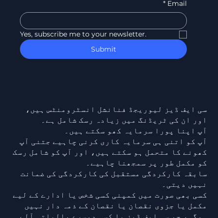
*
Email
Yes, subscribe me to your newsletter.
Submit
سی ایف ڈیز لیوریجڈ فنانشل انسٹرومنٹس ہیں،
اور ان کی ٹریڈنگ میں زیادہ رسک شامل ہے۔
آپ اپنا پورا سرمایہ کھو سکتے ہیں۔
آپ کو اتنی ہی سرمایہ کاری کرنی چاہیے جتنی آپ
کھونے کا متحمل ہو سکتے ہیں، اور آپ کو شامل رسک
کو مکمل طور پر سمجھنا چاہیے۔
سابقہ کارکردگی مستقبل کی کارکردگی کی ضمانت
نہیں دیتی۔
کسی بھی صورت میں کمپنی کسی شخص یا ادارے کے لیے
مکمل یا جزوی نقصان یا نقصان کے ذمہ دار نہیں
ہوگی، جو سی ایف ڈیز یا کسی دوسرے مالیاتی آلے