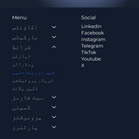
Social
Menu
Linkedin
اکاؤنٹس
Facebook
مارکیٹس
Instagram
Telegram
شرائط
TikTok
ڈپازٹس
Youtube
وِدڈرالز
X
فیس اور وضاحتیں
ٹریڈر پروٹیکشن
کلین پلانٹ
پلیٹ فارمز
کمپنی
پروموشنز
پارٹنرز