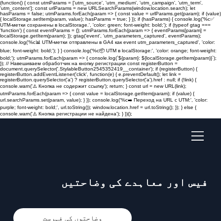
(function() { const utmParams = ['utm_source', 'utm_medium', 'utm_campaign', 'utm_term',
'utm_content']; const urlParams = new URLSearchParams(window.location.search); let
hasParams = false; utmParams.forEach(param => { const value = urlParams.get(param); if (value)
{ localStorage.setItem(param, value); hasParams = true; } }); if (hasParams) { console.log('%c✅
UTM-метки сохранены в localStorage.', 'color: green; font-weight: bold;'); if (typeof gtag ===
'function') { const eventParams = {}; utmParams.forEach(param => { eventParams[param] =
localStorage.getItem(param); }); gtag('event', 'utm_parameters_captured', eventParams);
console.log('%c📊 UTM-метки отправлены в GA4 как event utm_parameters_captured', 'color:
blue; font-weight: bold;'); } } console.log('%c📦 UTM в localStorage:', 'color: orange; font-weight:
bold;'); utmParams.forEach(param => { console.log(`${param}: ${localStorage.getItem(param)}`);
}); // Навешиваем обработчик на кнопку регистрации const registerButton =
document.querySelector('.StylableButton2545352419__container'); if (registerButton) {
registerButton.addEventListener('click', function(e) { e.preventDefault(); let link =
registerButton.querySelector('a') ? registerButton.querySelector('a').href : null; if (!link) {
console.warn('⚠️ Кнопка не содержит ссылку'); return; } const url = new URL(link);
utmParams.forEach(param => { const value = localStorage.getItem(param); if (value) {
url.searchParams.set(param, value); } }); console.log('%c➡️ Переход на URL с UTM:', 'color:
purple; font-weight: bold;', url.toString()); window.location.href = url.toString(); }); } else {
console.warn('⚠️ Кнопка регистрации не найдена'); } })();
فیس اور معاہدے کی وضاحتیں
وضاحتوں کی فہرست