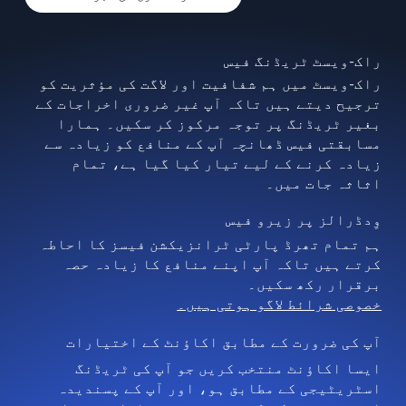
راک-ویسٹ ٹریڈنگ فیس
راک-ویسٹ میں ہم شفافیت اور لاگت کی مؤثریت کو
ترجیح دیتے ہیں تاکہ آپ غیر ضروری اخراجات کے
بغیر ٹریڈنگ پر توجہ مرکوز کر سکیں۔ ہمارا
مسابقتی فیس ڈھانچہ آپ کے منافع کو زیادہ سے
زیادہ کرنے کے لیے تیار کیا گیا ہے، تمام
اثاثہ جات میں۔
وِدڈرالز پر زیرو فیس
ہم تمام تھرڈ پارٹی ٹرانزیکشن فیسز کا احاطہ
کرتے ہیں تاکہ آپ اپنے منافع کا زیادہ حصہ
برقرار رکھ سکیں۔
خصوصی شرائط لاگو ہوتی ہیں۔
آپ کی ضرورت کے مطابق اکاؤنٹ کے اختیارات
ایسا اکاؤنٹ منتخب کریں جو آپ کی ٹریڈنگ
اسٹریٹیجی کے مطابق ہو، اور آپ کے پسندیدہ