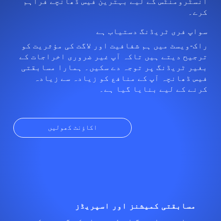
انسٹرومنٹس کے لیے بہترین فیس ڈھانچے فراہم
کرے۔
سواپ فری ٹریڈنگ دستیاب ہے
راک-ویسٹ میں ہم شفافیت اور لاگت کی مؤثریت کو
ترجیح دیتے ہیں تاکہ آپ غیر ضروری اخراجات کے
بغیر ٹریڈنگ پر توجہ دے سکیں۔ ہمارا مسابقتی
فیس ڈھانچہ آپ کے منافع کو زیادہ سے زیادہ
کرنے کے لیے بنایا گیا ہے۔
اکاؤنٹ کھولیں
مسابقتی کمیشنز اور اسپریڈز