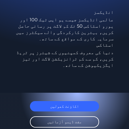
انڈیکسز
عالمی انڈیکسز جیسے یو ایس ٹیک 100 اور
یورو اسٹاکس 50 تک کم لاگت پر رسائی حاصل
کریں، بہترین کارکردگی والے سیکٹرز میں
سرمایہ کاری کے مواقع کے ساتھ۔
اسٹاکس
دنیا کی معروف کمپنیوں کے شیئرز پر ٹریڈ
کریں، کم سے کم ٹرانزیکشن لاگت اور تیز
ایگزیکیوشن کے ساتھ۔
اکاؤنٹ کھولیں
مفت ڈیمو آزمائیں