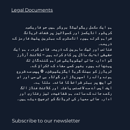
Legal Documents
ہم ایک مکمل ریگولیٹڈ بروکر ہیں جو فاریکس،
کرپٹو، انڈیکسز اور کموڈٹیز پر شفاف ٹریڈنگ
فراہم کرتے ہیں، انڈسٹری کے بہترین پلیٹ فارمز کے
ذریعے۔
فنانس اور ٹیک ماہرین کے ذریعہ قائم کردہ، ہم ایک
حقیقی اے-بک ماڈل پر کام کرتے ہیں – کلائنٹ آرڈرز
کو ادارہ جاتی لیکویڈیٹی فراہم کنندگان تک
پہنچاتے ہیں، بغیر کسی مفاد کے ٹکراؤ کے۔
ٹریڈرز کو بینک گریڈ ایگزیکیوشن، 0 پپس سے شروع
ہونے والے را اسپریڈز اور گولڈ، بی ٹی سی اور ای
ٹی ایچ پر بہتر شرائط کا فائدہ ملتا ہے۔
ایف ایس اے سے لائسنس یافتہ اور کلائنٹ فنڈز الگ
رکھے جانے کے ساتھ، ہم شفافیت، تیز رفتاری اور
ادارہ جاتی معیار کی ٹریڈنگ کو ترجیح دیتے ہیں۔
Subscribe to our newsletter