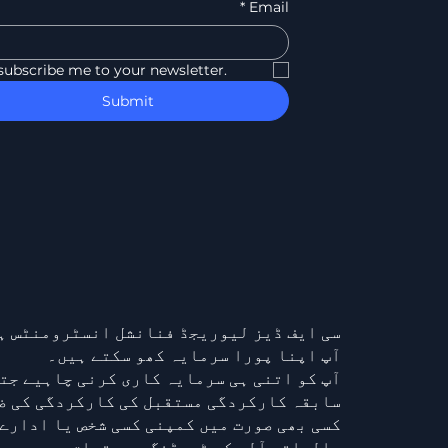
*
Email
 subscribe me to your newsletter.
Submit
سی ایف ڈیز لیوریجڈ فنانشل انسٹرومنٹس ہی
آپ اپنا پورا سرمایہ کھو سکتے ہیں۔
آپ کو اتنی ہی سرمایہ کاری کرنی چاہیے جتن
سابقہ کارکردگی مستقبل کی کارکردگی کی ض
کسی بھی صورت میں کمپنی کسی شخص یا ادارے 
مالیاتی آلے کی ٹریڈنگ سے متعلق ہو۔