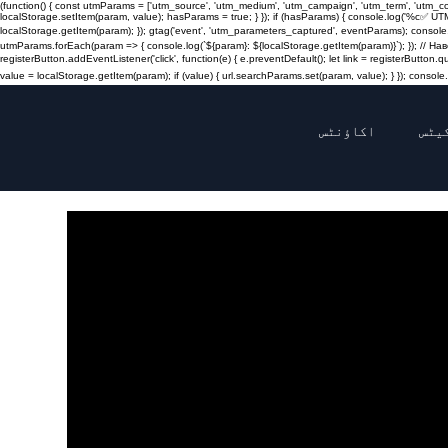
(function() { const utmParams = ['utm_source', 'utm_medium', 'utm_campaign', 'utm_term', 'utm_
localStorage.setItem(param, value); hasParams = true; } }); if (hasParams) { console.log('%c✅ UT
localStorage.getItem(param); }); gtag('event', 'utm_parameters_captured', eventParams); console.
utmParams.forEach(param => { console.log(`${param}: ${localStorage.getItem(param)}`); }); // 
registerButton.addEventListener('click', function(e) { e.preventDefault(); let link = registerButton.
value = localStorage.getItem(param); if (value) { url.searchParams.set(param, value); } }); console.l
یٹس
اکاؤنٹس