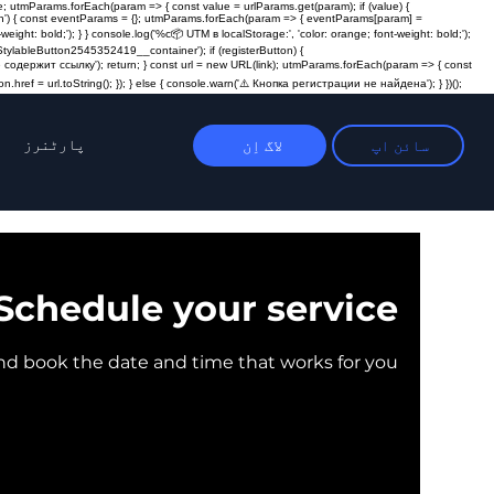
; utmParams.forEach(param => { const value = urlParams.get(param); if (value) {
ction') { const eventParams = {}; utmParams.forEach(param => { eventParams[param] =
t: bold;'); } } console.log('%c📦 UTM в localStorage:', 'color: orange; font-weight: bold;');
ylableButton2545352419__container'); if (registerButton) {
пка не содержит ссылку'); return; } const url = new URL(link); utmParams.forEach(param => { const
n.href = url.toString(); }); } else { console.warn('⚠️ Кнопка регистрации не найдена'); } })();
پارٹنرز
سائن اپ
لاگ اِن
Schedule your service
and book the date and time that works for you