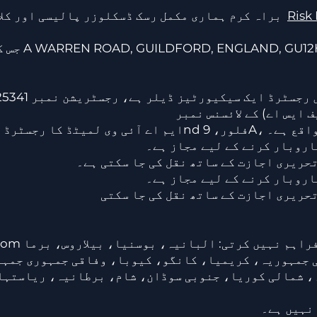
Risk 
براہ کرم ہماری مکمل رسک ڈسکلوزر پالیسی اور کلائنٹ ایگریمنٹ پڑھیں۔
چلز میں واقع ہے۔
اروبار کرنے کے لیے مجاز ہے۔
حریری اجازت کے ساتھ نقل کی جا سکتی ہے۔
اروبار کرنے کے لیے مجاز ہے۔
تحریری اجازت کے ساتھ نقل کی جا سکتی
 جمہوریہ، کریمیا، کانگو، کیوبا، وفاقی جمہوری جمہو
 شمالی کوریا، جنوبی سوڈان، شام، برطانیہ، ریاستہائ
 نہیں ہے۔