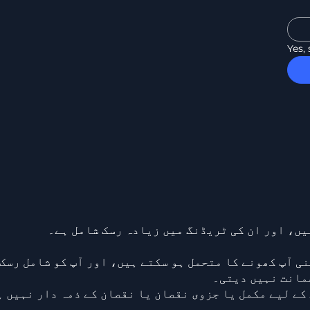
Yes,
ں، اور ان کی ٹریڈنگ میں زیادہ رسک شامل ہے۔
ی آپ کھونے کا متحمل ہو سکتے ہیں، اور آپ کو شامل رسک
مانت نہیں دیتی۔
کے لیے مکمل یا جزوی نقصان یا نقصان کے ذمہ دار نہیں ہ