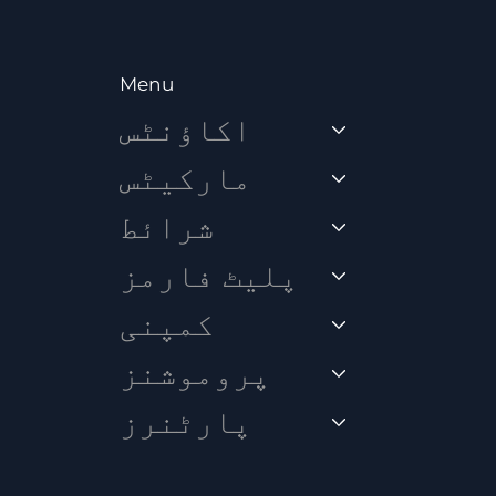
Menu
اکاؤنٹس
مارکیٹس
شرائط
پلیٹ فارمز
کمپنی
پروموشنز
پارٹنرز