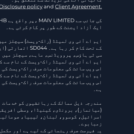
Disclosure policy
and
Client Agreement.
ایک آزاد ایجنٹ کے طور پر کام کرتی ہے۔
اتھارٹی (ایف ایس اے) کے لائسنس نمبر SD044 کے تحت کام کر رہا ہے۔
ایم اے آئی وی لمیٹڈ کا رجسٹرڈ دفتر 2nd فلور، 9A، سی ٹی ہاؤس، پروویڈنس، ماہے، سی
ایم اے آئی وی لمیٹڈ راک-ویسٹ کے نام سے ک
اس ویب سائٹ کی معلومات صرف راک-ویسٹ کی ت
ایم اے آئی وی لمیٹڈ راک-ویسٹ کے نام سے ک
اس ویب سائٹ کی معلومات صرف راک-ویسٹ کی 
ہے۔
(میانمار)، برونڈی، کینیڈا، وسطی افریقی
اسرائیل، کوسوو، لبنان، لیبیا، صومالیہ،
زمبابوے۔
یہ فہرست صرف رہنمائی کے لیے ہے اور مکمل