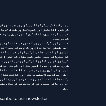
ہم ایک مکمل ریگولیٹڈ بروکر ہیں جو فاریکس
کرپٹو، انڈیکسز اور کموڈٹیز پر شفاف ٹریڈن
فراہم کرتے ہیں، انڈسٹری کے بہترین پلیٹ ف
کے ذریعے۔
فنانس اور ٹیک ماہرین کے ذریعہ قائم کردہ،
ایک حقیقی اے-بک ماڈل پر کام کرتے ہیں – کلا
آرڈرز کو ادارہ جاتی لیکویڈیٹی فراہم کنن
تک پہنچاتے ہیں، بغیر کسی مفاد کے ٹکراؤ کے
ٹریڈرز کو بینک گریڈ ایگزیکیوشن، 0 پپس
شروع ہونے والے را اسپریڈز اور گولڈ، بی ٹی
اور ای ٹی ایچ پر بہتر شرائط کا فائدہ ملتا
ایف ایس اے سے لائسنس یافتہ اور کلائنٹ فنڈز 
رکھے جانے کے ساتھ، ہم شفافیت، تیز رفتاری
ادارہ جاتی معیار کی ٹریڈنگ کو ترجیح دیتے
ہیں۔
scribe to our newsletter