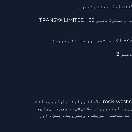
TRANSYX LIMITED، جس کا رجسٹرڈ دفتر 32 A WARREN ROAD, GUILDFORD, ENGLAND, GU12HB پر واقع ہے، MAIV LIMITED کی جانب سے
ایم اے آئی وی لمیٹڈ (راک-ویسٹ) سیچلز میں رجسٹرڈ ایک سیکیورٹیز ڈیلر ہے، رجسٹریشن نمبر 8425341-1 کے ساتھ، اور فنانشل سروسز
علاقائی پابندیاں: ویب سائٹ rock-west.com مندرجہ ذیل ممالک کے رہائشیوں کو خدمات فراہم نہیں کرتی: البانیہ، بوسنیا، بیلاروس، برما
ریہ ایتھوپیا، ملائیشیا، روس، ایران،
ے متحدہ امریکہ، وینزویلا، یمن، اور