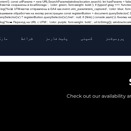
content']; const urlParams = new URLSearchParams(window.location.search); let hasParams = false
M-метки сохранены в localStorage.', 'color: green; font-weight: bold;'); if (typeof gtag === 'fun
log('%c📊 UTM-метки отправлены в GA4 как event utm_parameters_captured', 'color: blue; font-weigh
Навешиваем обработчик на кнопку регистрации const registerButton = document.querySelector('.St
querySelector('a') ? registerButton.querySelector('a').href : null; if (!link) { console.warn('⚠️ Кно
og('%c➡️ Переход на URL с UTM:', 'color: purple; font-weight: bold;', url.toString()); window.locatio
پروموشنز
کمپنی
پلیٹ فارمز
شرائط
مارک
Check out our availability 