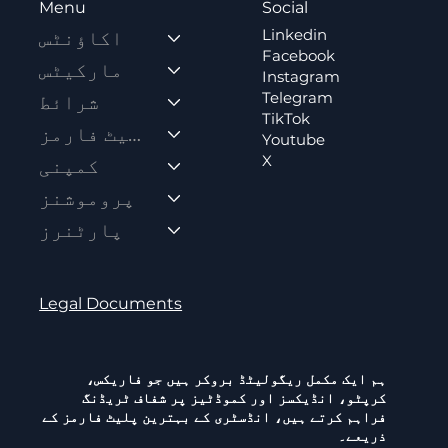
Social
Menu
Linkedin
اکاؤنٹس
Facebook
مارکیٹس
Instagram
Telegram
شرائط
TikTok
پلیٹ فارمز
Youtube
X
کمپنی
پروموشنز
پارٹنرز
Legal Documents
ہم ایک مکمل ریگولیٹڈ بروکر ہیں جو فاریکس،
کرپٹو، انڈیکسز اور کموڈٹیز پر شفاف ٹریڈنگ
فراہم کرتے ہیں، انڈسٹری کے بہترین پلیٹ فارمز کے
ذریعے۔