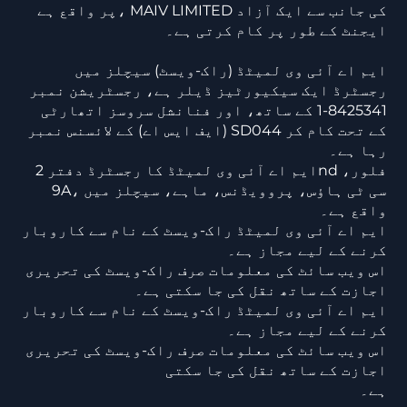
پر واقع ہے، MAIV LIMITED کی جانب سے ایک آزاد
ایجنٹ کے طور پر کام کرتی ہے۔
ایم اے آئی وی لمیٹڈ (راک-ویسٹ) سیچلز میں
رجسٹرڈ ایک سیکیورٹیز ڈیلر ہے، رجسٹریشن نمبر
8425341-1 کے ساتھ، اور فنانشل سروسز اتھارٹی
(ایف ایس اے) کے لائسنس نمبر SD044 کے تحت کام کر
رہا ہے۔
ایم اے آئی وی لمیٹڈ کا رجسٹرڈ دفتر 2nd فلور،
9A، سی ٹی ہاؤس، پروویڈنس، ماہے، سیچلز میں
واقع ہے۔
ایم اے آئی وی لمیٹڈ راک-ویسٹ کے نام سے کاروبار
کرنے کے لیے مجاز ہے۔
اس ویب سائٹ کی معلومات صرف راک-ویسٹ کی تحریری
اجازت کے ساتھ نقل کی جا سکتی ہے۔
ایم اے آئی وی لمیٹڈ راک-ویسٹ کے نام سے کاروبار
کرنے کے لیے مجاز ہے۔
اس ویب سائٹ کی معلومات صرف راک-ویسٹ کی تحریری
اجازت کے ساتھ نقل کی جا سکتی
ہے۔