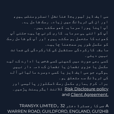
سی ایف ڈیز لیوریجڈ فنانشل انسٹرومنٹس ہیں،
اور ان کی ٹریڈنگ میں زیادہ رسک شامل ہے۔
آپ اپنا پورا سرمایہ کھو سکتے ہیں۔
آپ کو اتنی ہی سرمایہ کاری کرنی چاہیے جتنی آپ
کھونے کا متحمل ہو سکتے ہیں، اور آپ کو شامل رسک
کو مکمل طور پر سمجھنا چاہیے۔
سابقہ کارکردگی مستقبل کی کارکردگی کی ضمانت
نہیں دیتی۔
کسی بھی صورت میں کمپنی کسی شخص یا ادارے کے لیے
مکمل یا جزوی نقصان یا نقصان کے ذمہ دار نہیں
ہوگی، جو سی ایف ڈیز یا کسی دوسرے مالیاتی آلے
کی ٹریڈنگ سے متعلق ہو۔
براہ کرم ہماری مکمل رسک ڈسکلوزر پالیسی اور
Risk Disclosure policy
کلائنٹ ایگریمنٹ پڑھیں۔
and
Client Agreement.
TRANSYX LIMITED، جس کا رجسٹرڈ دفتر 32 A
WARREN ROAD, GUILDFORD, ENGLAND, GU12HB