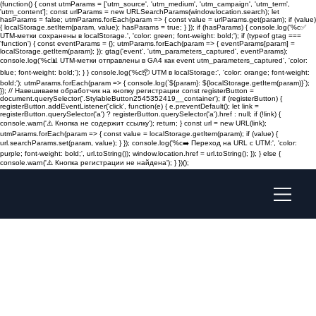
(function() { const utmParams = ['utm_source', 'utm_medium', 'utm_campaign', 'utm_term',
'utm_content']; const urlParams = new URLSearchParams(window.location.search); let
hasParams = false; utmParams.forEach(param => { const value = urlParams.get(param); if (value)
{ localStorage.setItem(param, value); hasParams = true; } }); if (hasParams) { console.log('%c✅
UTM-метки сохранены в localStorage.', 'color: green; font-weight: bold;'); if (typeof gtag ===
'function') { const eventParams = {}; utmParams.forEach(param => { eventParams[param] =
localStorage.getItem(param); }); gtag('event', 'utm_parameters_captured', eventParams);
console.log('%c📊 UTM-метки отправлены в GA4 как event utm_parameters_captured', 'color:
blue; font-weight: bold;'); } } console.log('%c📦 UTM в localStorage:', 'color: orange; font-weight:
bold;'); utmParams.forEach(param => { console.log(`${param}: ${localStorage.getItem(param)}`);
}); // Навешиваем обработчик на кнопку регистрации const registerButton =
document.querySelector('.StylableButton2545352419__container'); if (registerButton) {
registerButton.addEventListener('click', function(e) { e.preventDefault(); let link =
registerButton.querySelector('a') ? registerButton.querySelector('a').href : null; if (!link) {
console.warn('⚠️ Кнопка не содержит ссылку'); return; } const url = new URL(link);
utmParams.forEach(param => { const value = localStorage.getItem(param); if (value) {
url.searchParams.set(param, value); } }); console.log('%c➡️ Переход на URL с UTM:', 'color:
purple; font-weight: bold;', url.toString()); window.location.href = url.toString(); }); } else {
console.warn('⚠️ Кнопка регистрации не найдена'); } })();
Designed with You
in Mind