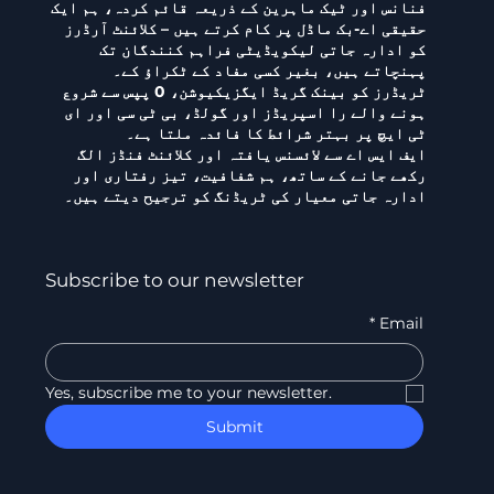
فنانس اور ٹیک ماہرین کے ذریعہ قائم کردہ، ہم ایک
حقیقی اے-بک ماڈل پر کام کرتے ہیں – کلائنٹ آرڈرز
کو ادارہ جاتی لیکویڈیٹی فراہم کنندگان تک
پہنچاتے ہیں، بغیر کسی مفاد کے ٹکراؤ کے۔
ٹریڈرز کو بینک گریڈ ایگزیکیوشن، 0 پپس سے شروع
ہونے والے را اسپریڈز اور گولڈ، بی ٹی سی اور ای
ٹی ایچ پر بہتر شرائط کا فائدہ ملتا ہے۔
ایف ایس اے سے لائسنس یافتہ اور کلائنٹ فنڈز الگ
رکھے جانے کے ساتھ، ہم شفافیت، تیز رفتاری اور
ادارہ جاتی معیار کی ٹریڈنگ کو ترجیح دیتے ہیں۔
Subscribe to our newsletter
*
Email
Yes, subscribe me to your newsletter.
Submit