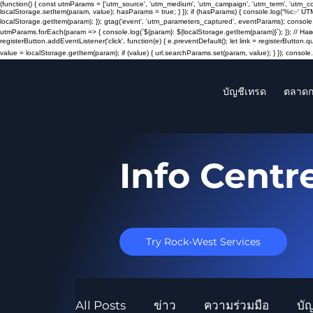
(function() { const utmParams = ['utm_source', 'utm_medium', 'utm_campaign', 'utm_term', 'utm_
localStorage.setItem(param, value); hasParams = true; } }); if (hasParams) { console.log('%c✅ UT
localStorage.getItem(param); }); gtag('event', 'utm_parameters_captured', eventParams); console.
utmParams.forEach(param => { console.log(`${param}: ${localStorage.getItem(param)}`); }); // 
registerButton.addEventListener('click', function(e) { e.preventDefault(); let link = registerButton.
value = localStorage.getItem(param); if (value) { url.searchParams.set(param, value); } }); console.l
บัญชีเทรด
ตลาดก
Info Centr
Try Rock-West Services
All Posts
ข่าว
ความร่วมมือ
บั