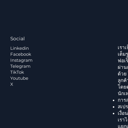
Social
เราเ
Linkedin
เต็ม
Facebook
Instagram
ฟอเร
Telegram
ผ่าน
TikTok
ด้วย
Youtube
ลูกค
X
โดยต
นักเ
การส
สเปร
เงื่
เราไ
แยกเ