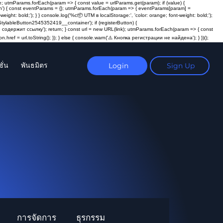
; utmParams.forEach(param => { const value = urlParams.get(param); if (value) {
ction') { const eventParams = {}; utmParams.forEach(param => { eventParams[param] =
t: bold;'); } } console.log('%c📦 UTM в localStorage:', 'color: orange; font-weight: bold;');
ylableButton2545352419__container'); if (registerButton) {
пка не содержит ссылку'); return; } const url = new URL(link); utmParams.forEach(param => { const
n.href = url.toString(); }); } else { console.warn('⚠️ Кнопка регистрации не найдена'); } })();
ั่น
พันธมิตร
Login
Sign Up
การจัดการ
ธุรกรรม