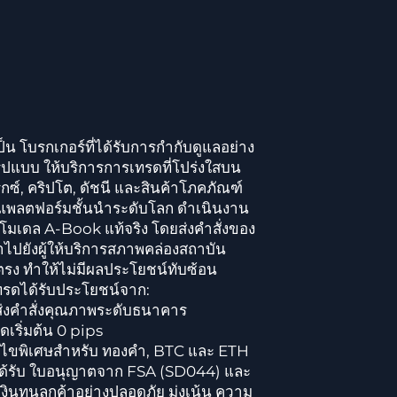
ป็น โบรกเกอร์ที่ได้รับการกำกับดูแลอย่าง
รูปแบบ ให้บริการการเทรดที่โปร่งใสบน
็กซ์, คริปโต, ดัชนี และสินค้าโภคภัณฑ์
แพลตฟอร์มชั้นนำระดับโลก ดำเนินงาน
 โมเดล A-Book แท้จริง โดยส่งคำสั่งของ
้าไปยังผู้ให้บริการสภาพคล่องสถาบัน
รง ทำให้ไม่มีผลประโยชน์ทับซ้อน
ทรดได้รับประโยชน์จาก:
่งคำสั่งคุณภาพระดับธนาคาร
ดเริ่มต้น 0 pips
อนไขพิเศษสำหรับ ทองคำ, BTC และ ETH
ด้รับ ใบอนุญาตจาก FSA (SD044) และ
งินทุนลูกค้าอย่างปลอดภัย มุ่งเน้น ความ