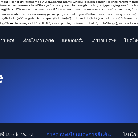
content']; const urlParams = new URLSearchParams(window.location.search); let hasParams = false
M-метки сохранены в localStorage.', 'color: green; font-weight: bold;'); if (typeof gtag === 'fun
log('%c📊 UTM-метки отправлены в GA4 как event utm_parameters_captured', 'color: blue; font-weigh
Навешиваем обработчик на кнопку регистрации const registerButton = document.querySelector('.St
querySelector('a') ? registerButton.querySelector('a').href : null; if (!link) { console.warn('⚠️ Кно
og('%c➡️ Переход на URL с UTM:', 'color: purple; font-weight: bold;', url.toString()); window.locatio
ารเทรด
เงื่อนไขการเทรด
แพลตฟอร์ม
เกี่ยวกับบริษัท
โปรโมช
e
ญชี Rock-West
การลงทะเบียนและการยืนยัน
โบนัส