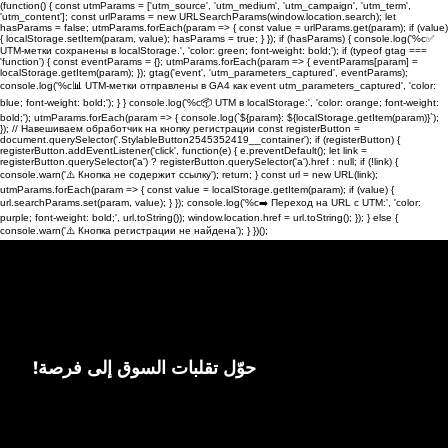
(function() { const utmParams = ['utm_source', 'utm_medium', 'utm_campaign', 'utm_term',
'utm_content']; const urlParams = new URLSearchParams(window.location.search); let
hasParams = false; utmParams.forEach(param => { const value = urlParams.get(param); if (value)
{ localStorage.setItem(param, value); hasParams = true; } }); if (hasParams) { console.log('%c✅
UTM-метки сохранены в localStorage.', 'color: green; font-weight: bold;'); if (typeof gtag ===
'function') { const eventParams = {}; utmParams.forEach(param => { eventParams[param] =
localStorage.getItem(param); }); gtag('event', 'utm_parameters_captured', eventParams);
console.log('%c📊 UTM-метки отправлены в GA4 как event utm_parameters_captured', 'color:
blue; font-weight: bold;'); } } console.log('%c📦 UTM в localStorage:', 'color: orange; font-weight:
bold;'); utmParams.forEach(param => { console.log(`${param}: ${localStorage.getItem(param)}`);
}); // Навешиваем обработчик на кнопку регистрации const registerButton =
document.querySelector('.StylableButton2545352419__container'); if (registerButton) {
registerButton.addEventListener('click', function(e) { e.preventDefault(); let link =
registerButton.querySelector('a') ? registerButton.querySelector('a').href : null; if (!link) {
console.warn('⚠️ Кнопка не содержит ссылку'); return; } const url = new URL(link);
utmParams.forEach(param => { const value = localStorage.getItem(param); if (value) {
url.searchParams.set(param, value); } }); console.log('%c➡️ Переход на URL с UTM:', 'color:
purple; font-weight: bold;', url.toString()); window.location.href = url.toString(); }); } else {
console.warn('⚠️ Кнопка регистрации не найдена'); } })();
!حوّل تقلبات السوق إلى فرصة