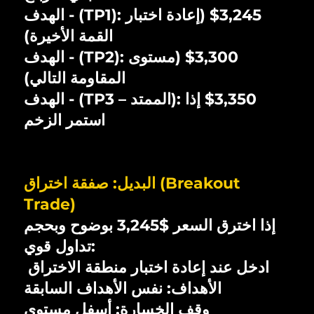
‏- ‏الهدف (TP1): ‏$3,245‏ ‏(إعادة اختبار
القمة الأخيرة)
‏- ‏الهدف (TP2): ‏$3,300‏ ‏(مستوى
المقاومة التالي)
‏- ‏الهدف (TP3 – الممتد): ‏$3,350‏ ‏إذا
استمر الزخم
البديل: صفقة اختراق (Breakout
Trade)
إذا اخترق السعر $3,245 بوضوح وبحجم
تداول قوي:
ادخل عند إعادة اختبار منطقة الاختراق
الأهداف: نفس الأهداف السابقة
وقف الخسارة: أسفل مستوى