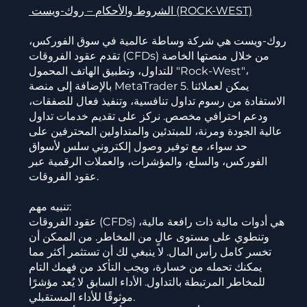
الشروط والأحكام – روك-ويست (ROCK-WEST)
روك-ويست هي شركة وساطة عالمية في سوق الفوركس،
تقدم عقود الفروقات (CFDs) من خلال منصتها الخاصة
للتداول، وتطبيق الهاتف المحمول "Rock-West"،
بالإضافة إلى منصة MetaTrader 5. يمكن لعملائنا
الاستفادة من رسوم تداول تنافسية، وتنفيذ فعال للصفقات،
ودعم احترافي مخصص. نركز على تقديم خدمات تداول
عالية الجودة ومرنة، للمبتدئين والمتداولين المحترفين على
حد سواء، مع توفير وصول إلكتروني سلس لأسواق
الفوركس، والسلع، والمؤشرات، والعملات الرقمية عبر
عقود الفروقات.
تنبيه مهم:
عقود الفروقات (CFDs) هي أدوات مالية ذات رافعة مالية،
وتنطوي على مستوى عالٍ من المخاطر. من الممكن أن
تخسر كامل رأس المال. لا ينبغي لك أن تستثمر أكثر مما
يمكنك تحمله من خسارة، ويجب التأكد من فهمك التام
للمخاطر المرتبطة بالتداول. الأداء السابق لا يُعد مؤشرًا
موثوقًا للأداء المستقبلي.