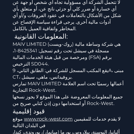
لا تتحمل الشركة أي مسؤولية تجاه أي شخص أو جهة عن
أي خسارة أو ضرر كلي أو جزئي ناتج عن، أو متعلق بأي
شكل من الأشكال بالتعاملات في عقود الفروقات و/أو أي
أدوات مالية أخرى. يرجى قراءة سياسة الإفصاح عن
المخاطر واتفاقية العميل بالكامل.
المعلومات القانونية:
MAIV LIMITED (روك-ويست) هي شركة وساطة مالية
مسجلة في سيشل تحت رقم تسجيل: 8425341-1،
ومرخصة من قبل هيئة الخدمات المالية (FSA) برقم
الترخيص SD044.
يقع المكتب المسجل للشركة في: الطابق الثاني، 9A، مبنى
CT، بروفيدانس، ماهي، سيشل.
تمارس MAIV LIMITED أعمالها رسميًا تحت اسم العلامة
التجارية Rock-West.
جميع المعلومات المعروضة على هذا الموقع لا يجوز نسخها
أو استخدامها دون إذن كتابي صريح من Rock-West.
قيود إقليمية
لا يقدم خدمات للمقيمين
www.rock-west.com
موقع
في البلدان التالية
ألبانيا، البوسنة، بيلاروس، بورما (ميانمار)، بوروندي، كندا،