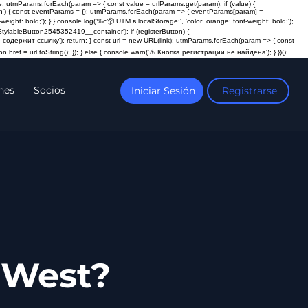
; utmParams.forEach(param => { const value = urlParams.get(param); if (value) {
ction') { const eventParams = {}; utmParams.forEach(param => { eventParams[param] =
t: bold;'); } } console.log('%c📦 UTM в localStorage:', 'color: orange; font-weight: bold;');
ylableButton2545352419__container'); if (registerButton) {
пка не содержит ссылку'); return; } const url = new URL(link); utmParams.forEach(param => { const
n.href = url.toString(); }); } else { console.warn('⚠️ Кнопка регистрации не найдена'); } })();
nes
Socios
Iniciar Sesión
Registrarse
-West?