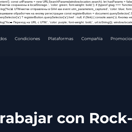
content']; const urlParams = new URLSearchParams(window.location.search); let hasParams = false
M-метки сохранены в localStorage.', 'color: green; font-weight: bold;'); if (typeof gtag === 'fun
log('%c📊 UTM-метки отправлены в GA4 как event utm_parameters_captured', 'color: blue; font-weigh
Навешиваем обработчик на кнопку регистрации const registerButton = document.querySelector('.St
querySelector('a') ? registerButton.querySelector('a').href : null; if (!link) { console.warn('⚠️ Кно
og('%c➡️ Переход на URL с UTM:', 'color: purple; font-weight: bold;', url.toString()); window.locatio
dos
Condiciones
Plataformas
Compañía
Promocio
Trabajar con Rock