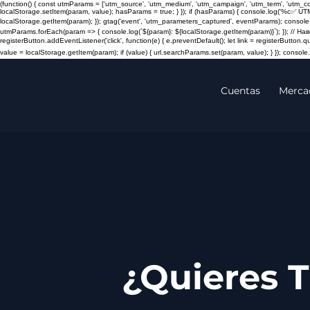
(function() { const utmParams = ['utm_source', 'utm_medium', 'utm_campaign', 'utm_term', 'utm_
localStorage.setItem(param, value); hasParams = true; } }); if (hasParams) { console.log('%c✅ UT
localStorage.getItem(param); }); gtag('event', 'utm_parameters_captured', eventParams); console.
utmParams.forEach(param => { console.log(`${param}: ${localStorage.getItem(param)}`); }); // 
registerButton.addEventListener('click', function(e) { e.preventDefault(); let link = registerButton.
value = localStorage.getItem(param); if (value) { url.searchParams.set(param, value); } }); console.l
Cuentas
Merca
¿Quieres 