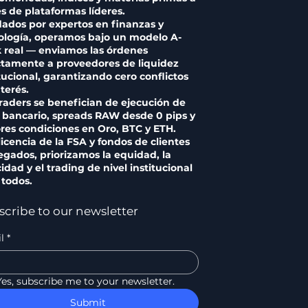
és de plataformas líderes.
ados por expertos en finanzas y
ología, operamos bajo un modelo A-
 real — enviamos las órdenes
ctamente a proveedores de liquidez
itucional, garantizando cero conflictos
terés.
traders se benefician de ejecución de
l bancario, spreads RAW desde 0 pips y
res condiciones en Oro, BTC y ETH.
licencia de la FSA y fondos de clientes
egados, priorizamos la equidad, la
idad y el trading de nivel institucional
 todos.
scribe to our newsletter
l
*
Yes, subscribe me to your newsletter.
Submit