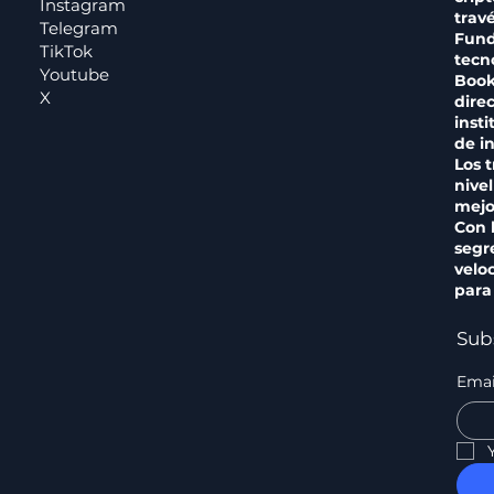
Instagram
trav
Telegram
Fund
TikTok
tecn
Youtube
Book
X
dire
inst
de in
Los 
nive
mejo
Con 
segr
veloc
para
Sub
Emai