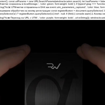
content']; const urlParams = new URLSearchParams(window.location.search); let hasParams = false
M-метки сохранены в localStorage.', 'color: green; font-weight: bold;'); if (typeof gtag === 'fun
log('%c📊 UTM-метки отправлены в GA4 как event utm_parameters_captured', 'color: blue; font-weigh
Навешиваем обработчик на кнопку регистрации const registerButton = document.querySelector('.St
querySelector('a') ? registerButton.querySelector('a').href : null; if (!link) { console.warn('⚠️ Кно
og('%c➡️ Переход на URL с UTM:', 'color: purple; font-weight: bold;', url.toString()); window.locatio