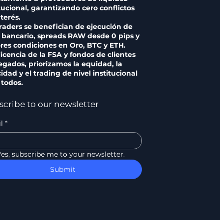
itucional, garantizando cero conflictos
terés.
traders se benefician de ejecución de
l bancario, spreads RAW desde 0 pips y
res condiciones en Oro, BTC y ETH.
licencia de la FSA y fondos de clientes
egados, priorizamos la equidad, la
idad y el trading de nivel institucional
 todos.
scribe to our newsletter
l
*
Yes, subscribe me to your newsletter.
Submit