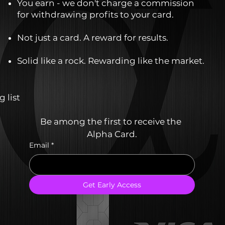
You earn - we don't charge a commission
for withdrawing profits to your card.
Not just a card. A reward for results.
Solid like a rock. Rewarding like the market.
 list
Be among the first to receive the 
Alpha Card.
Email
*
Get Early Access