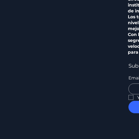
inst
de in
Los 
nive
mejo
Con 
segr
veloc
para
Sub
Emai