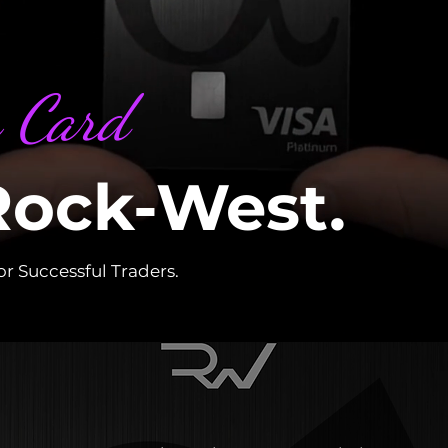
 Card
Rock-West.
or Successful Traders.