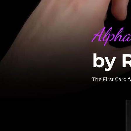
Alpha
by 
The First Card f