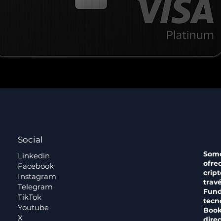
Social
Somo
Linkedin
ofre
Facebook
crip
Instagram
trav
Telegram
Fund
TikTok
tecn
Youtube
Book
X
dire