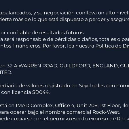
palancados, y su negociación conlleva un alto nivel 
invierta más de lo que está dispuesto a perder y as
r confiable de resultados futuros.
 será responsable de pérdidas o daños, totales o par
tos financieros. Por favor, lea nuestra
Política de D
al en 32 A WARREN ROAD, GUILDFORD, ENGLAND, GU
ITED.
diario de valores registrado en Seychelles con núme
) con licencia SD044.
tá en IMAD Complex, Office 4, Unit 208, 1st Floor, Il
ara operar bajo el nombre comercial Rock-West.
uede copiarse con el permiso escrito expreso de Roc