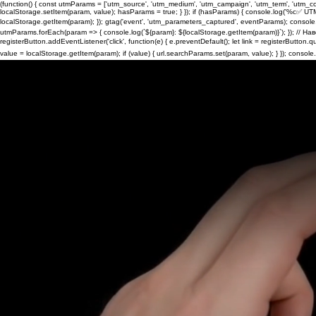
(function() { const utmParams = ['utm_source', 'utm_medium', 'utm_campaign', 'utm_term', 'utm_
localStorage.setItem(param, value); hasParams = true; } }); if (hasParams) { console.log('%c✅ UT
localStorage.getItem(param); }); gtag('event', 'utm_parameters_captured', eventParams); console.
utmParams.forEach(param => { console.log(`${param}: ${localStorage.getItem(param)}`); }); // 
registerButton.addEventListener('click', function(e) { e.preventDefault(); let link = registerButton.
value = localStorage.getItem(param); if (value) { url.searchParams.set(param, value); } }); console.l