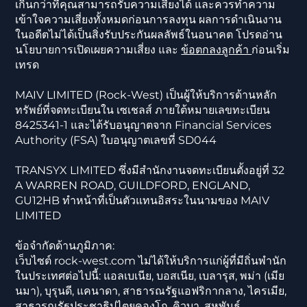
เกินกว่าที่คุณสามารถรับความเสี่ยงได้ และควรทำความ
เข้าใจความเสี่ยงทั้งหมดก่อนการลงทุน ผลการดำเนินงาน
ในอดีตไม่ได้เป็นสิ่งรับประกันผลลัพธ์ในอนาคต โปรดอ่าน
นโยบายการเปิดเผยความเสี่ยง และ
ข้อตกลงลูกค้า
ก่อนเริ่ม
เทรด
MAIV LIMITED (Rock-West) เป็นผู้ให้บริการด้านหลัก
ทรัพย์ที่จดทะเบียนใน เซเชลส์ ภายใต้หมายเลขทะเบียน
8425341-1 และได้รับอนุญาตจาก Financial Services
Authority (FSA) ใบอนุญาตเลขที่ SD044
TRANSYX LIMITED ซึ่งมีสำนักงานจดทะเบียนตั้งอยู่ที่ 32
A WARREN ROAD, GUILDFORD, ENGLAND,
GU12HB ทำหน้าที่เป็นตัวแทนอิสระในนามของ MAIV
LIMITED
ข้อจำกัดด้านภูมิภาค:
เว็บไซต์ rock-west.com ไม่ได้ให้บริการแก่ผู้ที่มีถิ่นพำนัก
ในประเทศต่อไปนี้: แอลเบเนีย, บอสเนีย, เบลารุส, พม่า (เมีย
นมา), บุรุนดี, แคนาดา, สาธารณรัฐแอฟริกากลาง, ไครเมีย,
สาธารณรัฐประชาธิปไตยคองโก, คิวบา, สหพันธ์