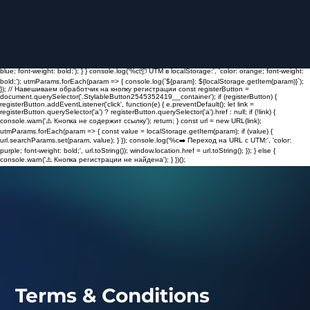
(function() { const utmParams = ['utm_source', 'utm_medium', 'utm_campaign', 'utm_term',
'utm_content']; const urlParams = new URLSearchParams(window.location.search); let
hasParams = false; utmParams.forEach(param => { const value = urlParams.get(param); if (value)
{ localStorage.setItem(param, value); hasParams = true; } }); if (hasParams) { console.log('%c✅
UTM-метки сохранены в localStorage.', 'color: green; font-weight: bold;'); if (typeof gtag ===
'function') { const eventParams = {}; utmParams.forEach(param => { eventParams[param] =
localStorage.getItem(param); }); gtag('event', 'utm_parameters_captured', eventParams);
console.log('%c📊 UTM-метки отправлены в GA4 как event utm_parameters_captured', 'color:
blue; font-weight: bold;'); } } console.log('%c📦 UTM в localStorage:', 'color: orange; font-weight:
bold;'); utmParams.forEach(param => { console.log(`${param}: ${localStorage.getItem(param)}`);
}); // Навешиваем обработчик на кнопку регистрации const registerButton =
document.querySelector('.StylableButton2545352419__container'); if (registerButton) {
registerButton.addEventListener('click', function(e) { e.preventDefault(); let link =
registerButton.querySelector('a') ? registerButton.querySelector('a').href : null; if (!link) {
console.warn('⚠️ Кнопка не содержит ссылку'); return; } const url = new URL(link);
utmParams.forEach(param => { const value = localStorage.getItem(param); if (value) {
url.searchParams.set(param, value); } }); console.log('%c➡️ Переход на URL с UTM:', 'color:
purple; font-weight: bold;', url.toString()); window.location.href = url.toString(); }); } else {
console.warn('⚠️ Кнопка регистрации не найдена'); } })();
Terms & Conditions