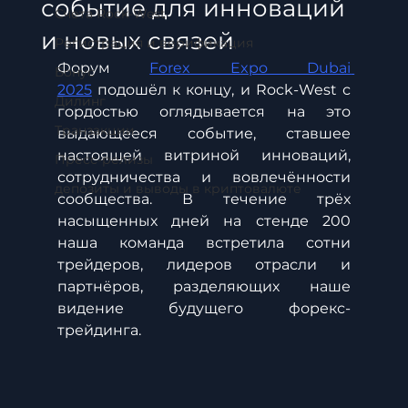
событие для инноваций
Счета Rock-West
и новых связей
Регистрация и верификация
Форум 
Forex Expo Dubai 
Бонус
2025
 подошёл к концу, и Rock-West с 
Дилинг
гордостью оглядывается на это 
Транзакции
выдающееся событие, ставшее 
настоящей витриной инноваций, 
Пресс-релизы
сотрудничества и вовлечённости 
депозиты и выводы в криптовалюте
сообщества. В течение трёх 
насыщенных дней на стенде 200 
наша команда встретила сотни 
трейдеров, лидеров отрасли и 
партнёров, разделяющих наше 
видение будущего форекс-
трейдинга.