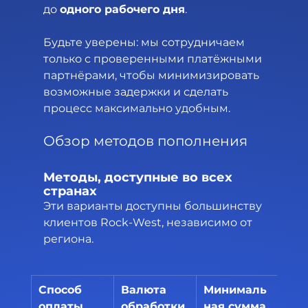
до 
одного рабочего дня
.
Будьте уверены: мы сотрудничаем 
только с проверенными платёжными 
партнёрами, чтобы минимизировать 
возможные задержки и сделать 
процесс максимально удобным.
Обзор методов пополнения
Методы, доступные во всех 
странах
Эти варианты доступны большинству 
клиентов Rock-West, независимо от 
региона.
Способ 
Валюта 
Минималь
Ма
оплаты
обработки
ная сумма, 
ная