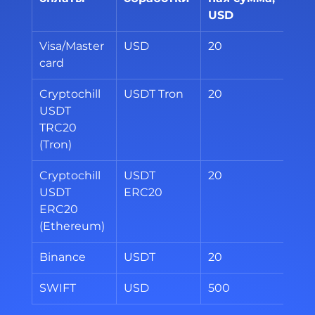
USD
US
Visa/Master 
USD
20
300
card
Cryptochill 
USDT Tron
20
100
USDT 
TRC20 
(Tron)
Cryptochill 
USDT 
20
100
USDT 
ERC20
ERC20 
(Ethereum)
Binance
USDT
20
300
SWIFT
USD
500
100