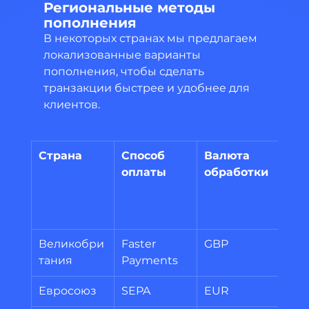
Региональные методы 
пополнения
В некоторых странах мы предлагаем 
локализованные варианты 
пополнения, чтобы сделать 
транзакции быстрее и удобнее для 
клиентов.
Страна
Способ 
Валюта 
Ми
оплаты
обработки
ная
дол
СШ
Великобри
Faster 
GBP
100
тания
Payments
Евросоюз
SEPA
EUR
100