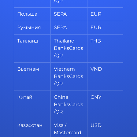
/QR
Польша
SEPA
EUR
20
Румыния
SEPA
EUR
20
Таиланд
Thailand 
THB
20
BanksCards
/QR
Вьетнам
Vietnam 
VND
20
BanksCards
/QR
Китай
China 
CNY
70
BanksCards
/QR
Казахстан
Visa / 
USD
20
Mastercard, 