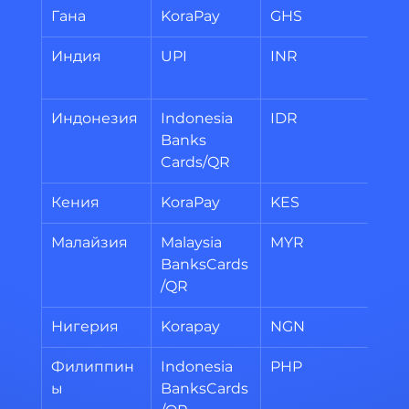
Гана
KoraPay
GHS
20
Индия
UPI
INR
60 
500
Индонезия
Indonesia 
IDR
20
Banks 
Cards/QR
Кения
KoraPay
KES
20
Малайзия
Malaysia 
MYR
20
BanksCards
/QR
Нигерия
Korapay
NGN
20
Филиппин
Indonesia 
PHP
20
ы
BanksCards