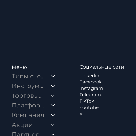
Социальные сети
Меню
Linkedin
Типы счетов
Facebook
Инструменты
Instagram
Telegram
Торговые условия
TikTok
Платформы
Youtube
X
Компания
Акции
Как открыть Стандартный аккаунт?
Партнерство