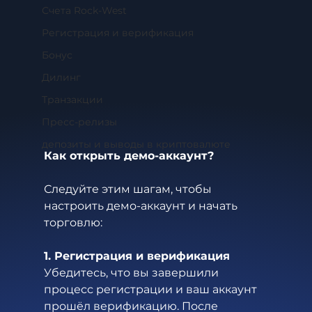
Счета Rock-West
Регистрация и верификация
Бонус
Дилинг
Транзакции
Пресс-релизы
депозиты и выводы в криптовалюте
Как открыть демо-
аккаунт
?
Следуйте этим шагам, чтобы 
настроить демо-
аккаунт
 и начать 
торговлю:
1. Регистрация и верификация
Убедитесь, что вы завершили 
процесс регистрации и ваш аккаунт 
прошёл верификацию. После 