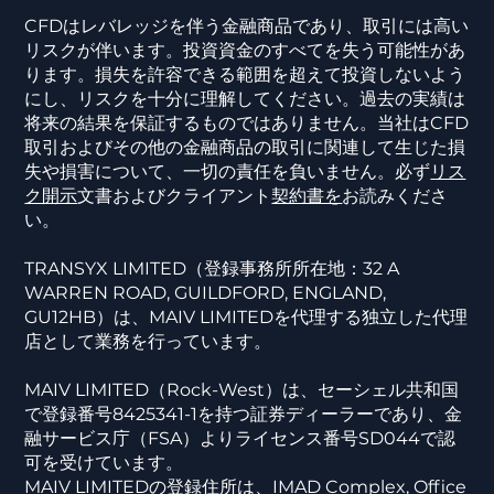
CFDはレバレッジを伴う金融商品であり、取引には高い
リスクが伴います。投資資金のすべてを失う可能性があ
ります。損失を許容できる範囲を超えて投資しないよう
にし、リスクを十分に理解してください。過去の実績は
将来の結果を保証するものではありません。当社はCFD
取引およびその他の金融商品の取引に関連して生じた損
失や損害について、一切の責任を負いません。必ず
リス
ク開示
文書およびクライアント
契約書を
お読みくださ
い。
TRANSYX LIMITED（登録事務所所在地：32 A
WARREN ROAD, GUILDFORD, ENGLAND,
GU12HB）は、MAIV LIMITEDを代理する独立した代理
店として業務を行っています。
MAIV LIMITED（Rock-West）は、セーシェル共和国
で登録番号8425341-1を持つ証券ディーラーであり、金
融サービス庁（FSA）よりライセンス番号SD044で認
可を受けています。
MAIV LIMITEDの登録住所は、IMAD Complex, Office