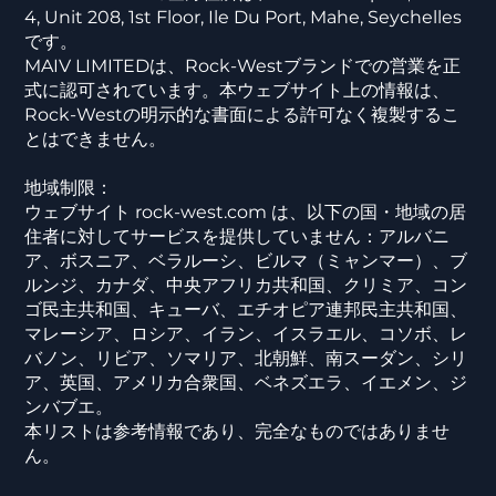
4, Unit 208, 1st Floor, Ile Du Port, Mahe, Seychelles
です。
MAIV LIMITEDは、Rock-Westブランドでの営業を正
式に認可されています。本ウェブサイト上の情報は、
Rock-Westの明示的な書面による許可なく複製するこ
とはできません。
地域制限：
ウェブサイト rock-west.com は、以下の国・地域の居
住者に対してサービスを提供していません：アルバニ
ア、ボスニア、ベラルーシ、ビルマ（ミャンマー）、ブ
ルンジ、カナダ、中央アフリカ共和国、クリミア、コン
ゴ民主共和国、キューバ、エチオピア連邦民主共和国、
マレーシア、ロシア、イラン、イスラエル、コソボ、レ
バノン、リビア、ソマリア、北朝鮮、南スーダン、シリ
ア、英国、アメリカ合衆国、ベネズエラ、イエメン、ジ
ンバブエ。
本リストは参考情報であり、完全なものではありませ
ん。