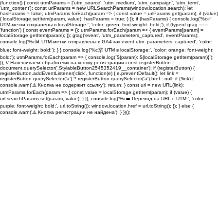
(function() { const utmParams = ['utm_source', 'utm_medium', 'utm_campaign', 'utm_term',
'utm_content']; const urlParams = new URLSearchParams(window.location.search); let
hasParams = false; utmParams.forEach(param => { const value = urlParams.get(param); if (value)
{ localStorage.setItem(param, value); hasParams = true; } }); if (hasParams) { console.log('%c✅
UTM-метки сохранены в localStorage.', 'color: green; font-weight: bold;'); if (typeof gtag ===
'function') { const eventParams = {}; utmParams.forEach(param => { eventParams[param] =
localStorage.getItem(param); }); gtag('event', 'utm_parameters_captured', eventParams);
console.log('%c📊 UTM-метки отправлены в GA4 как event utm_parameters_captured', 'color:
blue; font-weight: bold;'); } } console.log('%c📦 UTM в localStorage:', 'color: orange; font-weight:
bold;'); utmParams.forEach(param => { console.log(`${param}: ${localStorage.getItem(param)}`);
}); // Навешиваем обработчик на кнопку регистрации const registerButton =
document.querySelector('.StylableButton2545352419__container'); if (registerButton) {
registerButton.addEventListener('click', function(e) { e.preventDefault(); let link =
registerButton.querySelector('a') ? registerButton.querySelector('a').href : null; if (!link) {
console.warn('⚠️ Кнопка не содержит ссылку'); return; } const url = new URL(link);
utmParams.forEach(param => { const value = localStorage.getItem(param); if (value) {
url.searchParams.set(param, value); } }); console.log('%c➡️ Переход на URL с UTM:', 'color:
purple; font-weight: bold;', url.toString()); window.location.href = url.toString(); }); } else {
console.warn('⚠️ Кнопка регистрации не найдена'); } })();