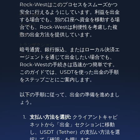
Rock-Westはこのプロセスをスムーズかつ
ロックウェストアカウント
安全に行えるようにしています。利益を出金
登録と検証
する場合でも、別の口座へ資金を移動する場
ボーナス
合でも、Rock-Westは利便性を考慮した複
数の出金方法を提供しています。
取引
トランザクション
暗号通貨、銀行振込、またはローカル決済エ
プレスリリース
ージェントを通じて出金したい場合でも、
Rock-Westの手続きは迅速かつ簡単です。
このガイドでは、USDTを使った出金の手順
をステップごとにご案内します。
以下の手順に従って、出金の準備を進めまし
ょう。
支払い方法を選択: 
クライアントキャビ
ネットから「出金」セクションに移動
し、USDT（Tether）の支払い方法を選
択して「確認」を押します。