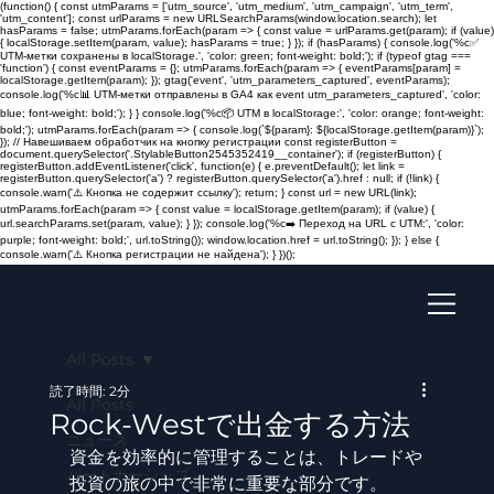
(function() { const utmParams = ['utm_source', 'utm_medium', 'utm_campaign', 'utm_term',
'utm_content']; const urlParams = new URLSearchParams(window.location.search); let
hasParams = false; utmParams.forEach(param => { const value = urlParams.get(param); if (value)
{ localStorage.setItem(param, value); hasParams = true; } }); if (hasParams) { console.log('%c✅
UTM-метки сохранены в localStorage.', 'color: green; font-weight: bold;'); if (typeof gtag ===
'function') { const eventParams = {}; utmParams.forEach(param => { eventParams[param] =
localStorage.getItem(param); }); gtag('event', 'utm_parameters_captured', eventParams);
console.log('%c📊 UTM-метки отправлены в GA4 как event utm_parameters_captured', 'color:
blue; font-weight: bold;'); } } console.log('%c📦 UTM в localStorage:', 'color: orange; font-weight:
bold;'); utmParams.forEach(param => { console.log(`${param}: ${localStorage.getItem(param)}`);
}); // Навешиваем обработчик на кнопку регистрации const registerButton =
document.querySelector('.StylableButton2545352419__container'); if (registerButton) {
registerButton.addEventListener('click', function(e) { e.preventDefault(); let link =
registerButton.querySelector('a') ? registerButton.querySelector('a').href : null; if (!link) {
console.warn('⚠️ Кнопка не содержит ссылку'); return; } const url = new URL(link);
utmParams.forEach(param => { const value = localStorage.getItem(param); if (value) {
url.searchParams.set(param, value); } }); console.log('%c➡️ Переход на URL с UTM:', 'color:
purple; font-weight: bold;', url.toString()); window.location.href = url.toString(); }); } else {
console.warn('⚠️ Кнопка регистрации не найдена'); } })();
All Posts
読了時間: 2分
All Posts
Rock-Westで出金する方法
ニュース
資金を効率的に管理することは、トレードや
パートナーシップ
投資の旅の中で非常に重要な部分です。