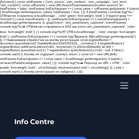
(function() { const utmParams = ['utm_source', 'utm_medium', 'utm_campaign', 'utm_term',
'utm_content']; const urlParams = new URLSearchParams(window.location.search); let
hasParams = false; utmParams.forEach(param => { const value = urlParams.get(param); if (value)
{ localStorage.setItem(param, value); hasParams = true; } }); if (hasParams) { console.log('%c✅
UTM-метки сохранены в localStorage.', 'color: green; font-weight: bold;'); if (typeof gtag ===
'function') { const eventParams = {}; utmParams.forEach(param => { eventParams[param] =
localStorage.getItem(param); }); gtag('event', 'utm_parameters_captured', eventParams);
console.log('%c📊 UTM-метки отправлены в GA4 как event utm_parameters_captured', 'color:
blue; font-weight: bold;'); } } console.log('%c📦 UTM в localStorage:', 'color: orange; font-weight:
bold;'); utmParams.forEach(param => { console.log(`${param}: ${localStorage.getItem(param)}`);
}); // Навешиваем обработчик на кнопку регистрации const registerButton =
document.querySelector('.StylableButton2545352419__container'); if (registerButton) {
registerButton.addEventListener('click', function(e) { e.preventDefault(); let link =
registerButton.querySelector('a') ? registerButton.querySelector('a').href : null; if (!link) {
console.warn('⚠️ Кнопка не содержит ссылку'); return; } const url = new URL(link);
utmParams.forEach(param => { const value = localStorage.getItem(param); if (value) {
url.searchParams.set(param, value); } }); console.log('%c➡️ Переход на URL с UTM:', 'color:
purple; font-weight: bold;', url.toString()); window.location.href = url.toString(); }); } else {
console.warn('⚠️ Кнопка регистрации не найдена'); } })();
Info Centre