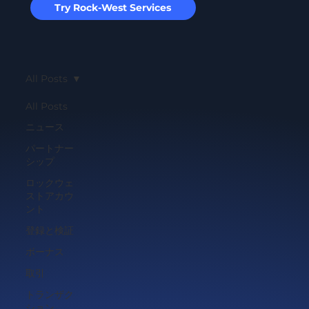
Try Rock-West Services
All Posts
All Posts
ニュース
パートナー
シップ
ロックウェ
ストアカウ
ント
登録と検証
ボーナス
取引
トランザク
ション