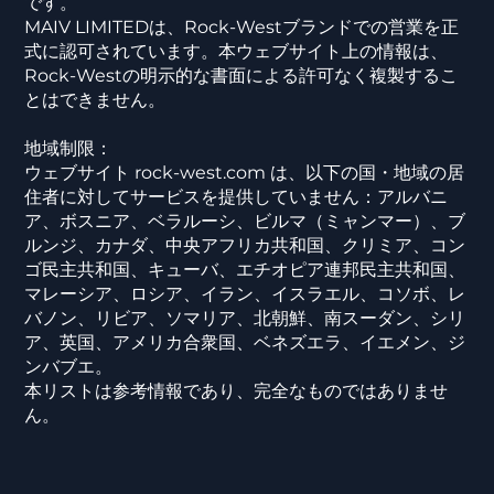
です。
MAIV LIMITEDは、Rock-Westブランドでの営業を正
式に認可されています。本ウェブサイト上の情報は、
Rock-Westの明示的な書面による許可なく複製するこ
とはできません。
地域制限：
ウェブサイト rock-west.com は、以下の国・地域の居
住者に対してサービスを提供していません：アルバニ
ア、ボスニア、ベラルーシ、ビルマ（ミャンマー）、ブ
ルンジ、カナダ、中央アフリカ共和国、クリミア、コン
ゴ民主共和国、キューバ、エチオピア連邦民主共和国、
マレーシア、ロシア、イラン、イスラエル、コソボ、レ
バノン、リビア、ソマリア、北朝鮮、南スーダン、シリ
ア、英国、アメリカ合衆国、ベネズエラ、イエメン、ジ
ンバブエ。
本リストは参考情報であり、完全なものではありませ
ん。