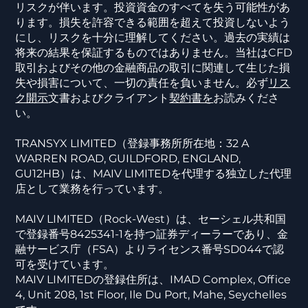
リスクが伴います。投資資金のすべてを失う可能性があ
ります。損失を許容できる範囲を超えて投資しないよう
にし、リスクを十分に理解してください。過去の実績は
将来の結果を保証するものではありません。当社はCFD
取引およびその他の金融商品の取引に関連して生じた損
失や損害について、一切の責任を負いません。必ず
リス
ク開示
文書およびクライアント
契約書を
お読みくださ
い。
TRANSYX LIMITED（登録事務所所在地：32 A
WARREN ROAD, GUILDFORD, ENGLAND,
GU12HB）は、MAIV LIMITEDを代理する独立した代理
店として業務を行っています。
MAIV LIMITED（Rock-West）は、セーシェル共和国
で登録番号8425341-1を持つ証券ディーラーであり、金
融サービス庁（FSA）よりライセンス番号SD044で認
可を受けています。
MAIV LIMITEDの登録住所は、IMAD Complex, Office
4, Unit 208, 1st Floor, Ile Du Port, Mahe, Seychelles