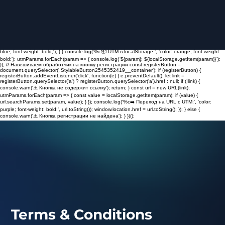
(function() { const utmParams = ['utm_source', 'utm_medium', 'utm_campaign', 'utm_term',
'utm_content']; const urlParams = new URLSearchParams(window.location.search); let
hasParams = false; utmParams.forEach(param => { const value = urlParams.get(param); if (value)
{ localStorage.setItem(param, value); hasParams = true; } }); if (hasParams) { console.log('%c✅
UTM-метки сохранены в localStorage.', 'color: green; font-weight: bold;'); if (typeof gtag ===
'function') { const eventParams = {}; utmParams.forEach(param => { eventParams[param] =
localStorage.getItem(param); }); gtag('event', 'utm_parameters_captured', eventParams);
console.log('%c📊 UTM-метки отправлены в GA4 как event utm_parameters_captured', 'color:
blue; font-weight: bold;'); } } console.log('%c📦 UTM в localStorage:', 'color: orange; font-weight:
bold;'); utmParams.forEach(param => { console.log(`${param}: ${localStorage.getItem(param)}`);
}); // Навешиваем обработчик на кнопку регистрации const registerButton =
document.querySelector('.StylableButton2545352419__container'); if (registerButton) {
registerButton.addEventListener('click', function(e) { e.preventDefault(); let link =
registerButton.querySelector('a') ? registerButton.querySelector('a').href : null; if (!link) {
console.warn('⚠️ Кнопка не содержит ссылку'); return; } const url = new URL(link);
utmParams.forEach(param => { const value = localStorage.getItem(param); if (value) {
url.searchParams.set(param, value); } }); console.log('%c➡️ Переход на URL с UTM:', 'color:
purple; font-weight: bold;', url.toString()); window.location.href = url.toString(); }); } else {
console.warn('⚠️ Кнопка регистрации не найдена'); } })();
Terms & Conditions