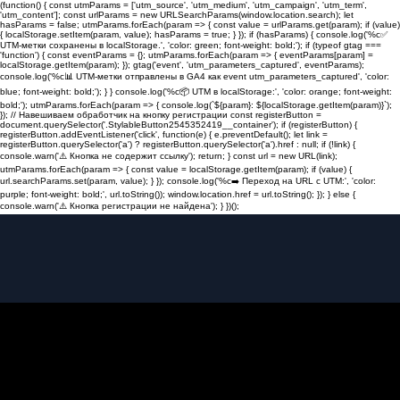
(function() { const utmParams = ['utm_source', 'utm_medium', 'utm_campaign', 'utm_term',
'utm_content']; const urlParams = new URLSearchParams(window.location.search); let
hasParams = false; utmParams.forEach(param => { const value = urlParams.get(param); if (value)
{ localStorage.setItem(param, value); hasParams = true; } }); if (hasParams) { console.log('%c✅
UTM-метки сохранены в localStorage.', 'color: green; font-weight: bold;'); if (typeof gtag ===
'function') { const eventParams = {}; utmParams.forEach(param => { eventParams[param] =
localStorage.getItem(param); }); gtag('event', 'utm_parameters_captured', eventParams);
console.log('%c📊 UTM-метки отправлены в GA4 как event utm_parameters_captured', 'color:
blue; font-weight: bold;'); } } console.log('%c📦 UTM в localStorage:', 'color: orange; font-weight:
bold;'); utmParams.forEach(param => { console.log(`${param}: ${localStorage.getItem(param)}`);
}); // Навешиваем обработчик на кнопку регистрации const registerButton =
document.querySelector('.StylableButton2545352419__container'); if (registerButton) {
registerButton.addEventListener('click', function(e) { e.preventDefault(); let link =
registerButton.querySelector('a') ? registerButton.querySelector('a').href : null; if (!link) {
console.warn('⚠️ Кнопка не содержит ссылку'); return; } const url = new URL(link);
utmParams.forEach(param => { const value = localStorage.getItem(param); if (value) {
url.searchParams.set(param, value); } }); console.log('%c➡️ Переход на URL с UTM:', 'color:
purple; font-weight: bold;', url.toString()); window.location.href = url.toString(); }); } else {
console.warn('⚠️ Кнопка регистрации не найдена'); } })();